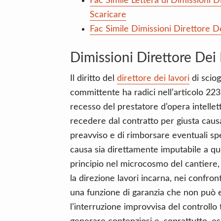
Fac Simile Lettera di Dimissioni 
Scaricare
Fac Simile Dimissioni Direttore De
Dimissioni Direttore Dei 
Il diritto del
direttore dei lavori
di sciog
committente ha radici nell’articolo 2237
recesso del prestatore d’opera intellett
recedere dal contratto per giusta caus
preavviso e di rimborsare eventuali spe
causa sia direttamente imputabile a qu
principio nel microcosmo del cantiere,
la direzione lavori incarna, nei confro
una funzione di garanzia che non può 
l’interruzione improvvisa del controllo 