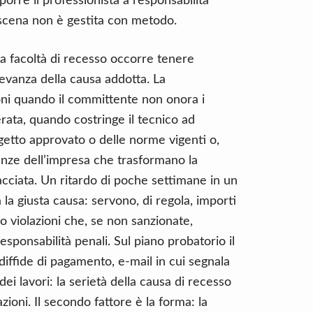
porre il professionista a responsabilità
di scena non è gestita con metodo.
a facoltà di recesso occorre tenere
ilevanza della causa addotta. La
ni quando il committente non onora i
rata, quando costringe il tecnico ad
ogetto approvato o delle norme vigenti o,
enze dell’impresa che trasformano la
facciata. Un ritardo di poche settimane in un
 la giusta causa: servono, di regola, importi
o o violazioni che, se non sanzionate,
esponsabilità penali. Sul piano probatorio il
iffide di pagamento, e‑mail in cui segnala
dei lavori: la serietà della causa di recesso
ioni. Il secondo fattore è la forma: la