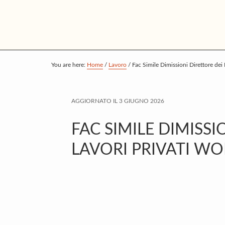
S
S
S
k
k
k
i
i
i
p
p
p
t
t
t
You are here:
Home
/
Lavoro
/
Fac Simile Dimissioni Direttore dei
o
o
o
m
p
f
AGGIORNATO IL
3 GIUGNO 2026
a
r
o
i
i
o
FAC SIMILE DIMISSI
n
m
t
LAVORI PRIVATI WO
c
a
e
o
r
r
n
y
t
s
e
i