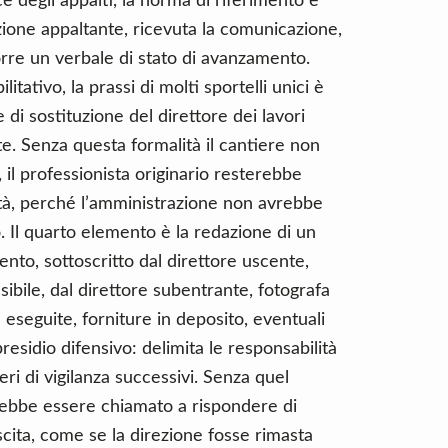
ce degli appalti, la norma di riferimento è
azione appaltante, ricevuta la comunicazione,
rre un verbale di stato di avanzamento.
itativo, la prassi di molti sportelli unici è
di sostituzione del direttore dei lavori
e. Senza questa formalità il cantiere non
il professionista originario resterebbe
tà, perché l’amministrazione non avrebbe
. Il quarto elemento è la redazione di un
nto, sottoscritto dal direttore uscente,
sibile, dal direttore subentrante, fotografa
 eseguite, forniture in deposito, eventuali
presidio difensivo: delimita le responsabilità
ri di vigilanza successivi. Senza quel
trebbe essere chiamato a rispondere di
scita, come se la direzione fosse rimasta