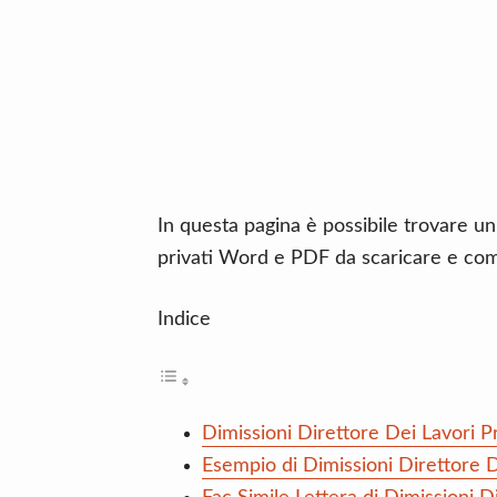
n
d
t
e
b
a
r
In questa pagina è possibile trovare un 
privati Word e PDF da scaricare e com
Indice
Dimissioni Direttore Dei Lavori Pr
Esempio di Dimissioni Direttore D