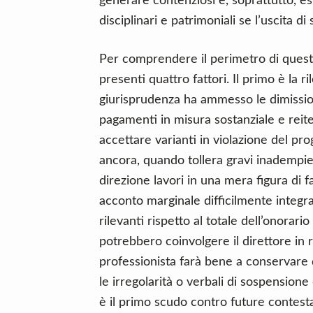
generare contenziosi e, soprattutto, es
disciplinari e patrimoniali se l’uscita 
Per comprendere il perimetro di quest
presenti quattro fattori. Il primo è la r
giurisprudenza ha ammesso le dimissio
pagamenti in misura sostanziale e reite
accettare varianti in violazione del pr
ancora, quando tollera gravi inadempi
direzione lavori in una mera figura di 
acconto marginale difficilmente integra
rilevanti rispetto al totale dell’onorari
potrebbero coinvolgere il direttore in r
professionista farà bene a conservare d
le irregolarità o verbali di sospensione 
è il primo scudo contro future contestaz