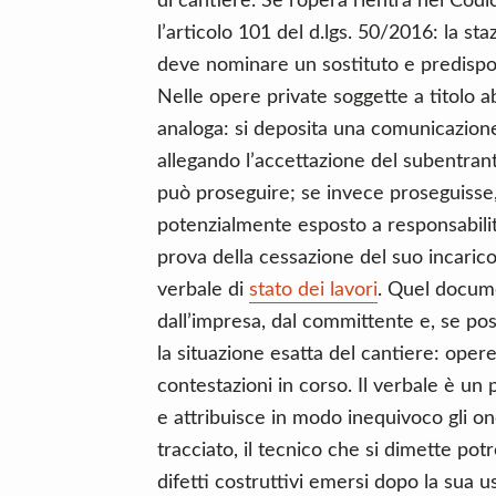
di cantiere. Se l’opera rientra nel Codi
l’articolo 101 del d.lgs. 50/2016: la st
deve nominare un sostituto e predispo
Nelle opere private soggette a titolo abil
analoga: si deposita una comunicazione 
allegando l’accettazione del subentrant
può proseguire; se invece proseguisse, 
potenzialmente esposto a responsabili
prova della cessazione del suo incarico
verbale di
stato dei lavori
. Quel docume
dall’impresa, dal committente e, se pos
la situazione esatta del cantiere: opere
contestazioni in corso. Il verbale è un 
e attribuisce in modo inequivoco gli one
tracciato, il tecnico che si dimette po
difetti costruttivi emersi dopo la sua u