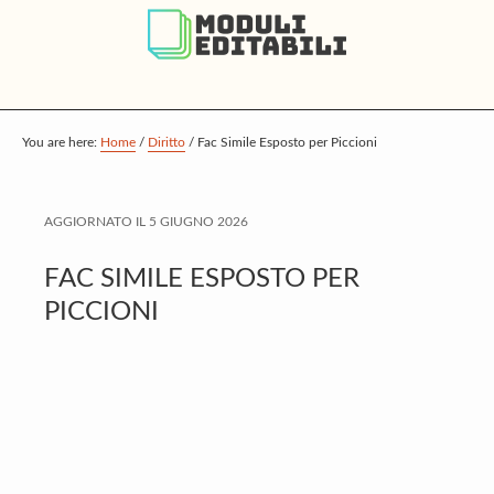
S
S
S
k
k
k
i
i
i
p
p
p
t
t
t
You are here:
Home
/
Diritto
/
Fac Simile Esposto per Piccioni
o
o
o
m
p
f
AGGIORNATO IL
5 GIUGNO 2026
a
r
o
i
i
o
FAC SIMILE ESPOSTO PER
n
m
t
PICCIONI
c
a
e
o
r
r
n
y
t
s
e
i