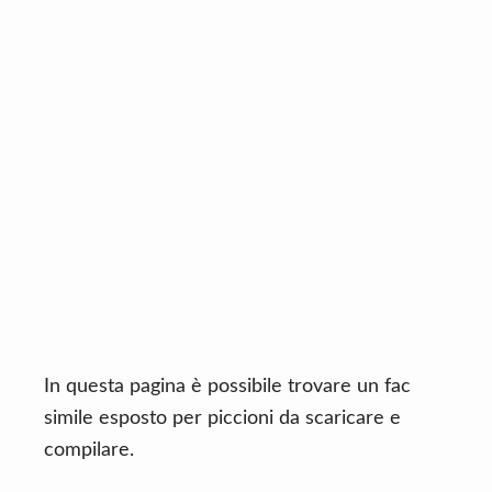
n
d
t
e
b
a
r
In questa pagina è possibile trovare un fac
simile esposto per piccioni da scaricare e
compilare.