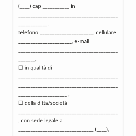
(____) cap ___________ in
_________________________________________
____________,
telefono ______________________, cellulare
______________________, e-mail
_________________________________________
_______,
☐ in qualità di
_________________________________________
_________________________________________
____________________ ,
☐ della ditta/società
_________________________________________
, con sede legale a
_______________________________ (____),