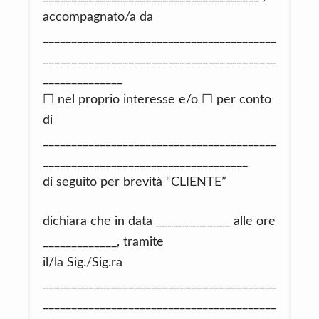
accompagnato/a da
_________________________________________
_________________________________________
______________
☐ nel proprio interesse e/o ☐ per conto
di
_________________________________________
____________________________________
di seguito per brevità “CLIENTE”
dichiara che in data _____________ alle ore
_____________, tramite
il/la Sig./Sig.ra
_________________________________________
_________________________________________