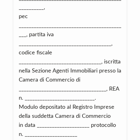
__________,
pec
_________________________________________
___, partita iva
_____________________________________,
codice fiscale
_________________________________, iscritta
nella Sezione Agenti Immobiliari presso la
Camera di Commercio di
___________________________________, REA
n. ____________________________.
Modulo depositato al Registro Imprese
della suddetta Camera di Commercio
in data _____________________ protocollo
n. _____________________