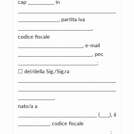
cap ___________ in
_________________________________________
_________________, partita iva
_______________________________,
codice fiscale
___________________________, e-mail
_______________________________, pec
_________________________________;
☐ del/della Sig./Sig.ra
_________________________________________
_________________________________________
_______________,
nato/a a
_________________________________ (____), il
_____________, codice fiscale
______________________________________ ;