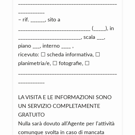
_________________________________________
___________
– rif. ______, sito a
______________________________ (_____), in
__________________________, scala ___,
piano ___, interno ____ ,
ricevuto: ☐ scheda informativa, ☐
planimetria/e, ☐ fotografie, ☐
_________________________________________
___________
LA VISITA E LE INFORMAZIONI SONO
UN SERVIZIO COMPLETAMENTE
GRATUITO
Nulla sarà dovuto all’Agente per l’attività
comunque svolta in caso di mancata