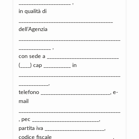
_____________________ ,
in qualità di
______________________________________
dell’Agenzia
_________________________________________
_____________ ,
con sede a _____________________________
(____) cap ___________ in
_________________________________________
____________,
telefono ____________________________, e-
mail
_________________________________________
, pec ___________________________,
partita iva ________________________,
codice fiscale ________________________,