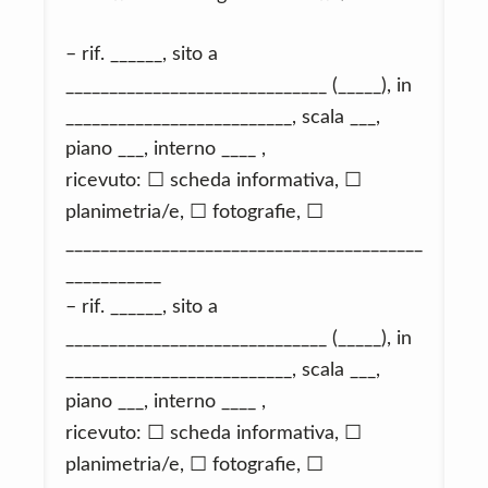
– rif. ______, sito a
______________________________ (_____), in
__________________________, scala ___,
piano ___, interno ____ ,
ricevuto: ☐ scheda informativa, ☐
planimetria/e, ☐ fotografie, ☐
_________________________________________
___________
– rif. ______, sito a
______________________________ (_____), in
__________________________, scala ___,
piano ___, interno ____ ,
ricevuto: ☐ scheda informativa, ☐
planimetria/e, ☐ fotografie, ☐