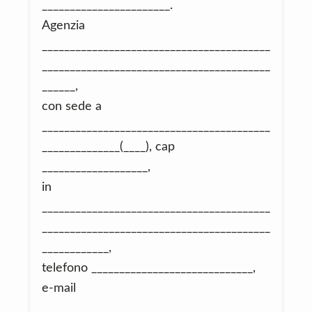
_______________________.
Agenzia
_________________________________________
_________________________________________
______,
con sede a
_________________________________________
______________(____), cap
___________________,
in
_________________________________________
_________________________________________
____________,
telefono _____________________________,
e-mail
_________________________________________