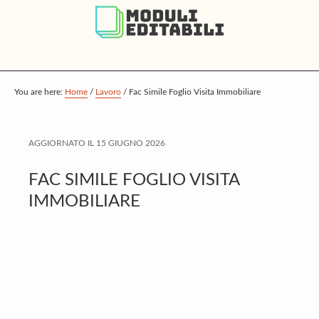
S
S
S
k
k
k
i
i
i
p
p
p
t
t
t
You are here:
Home
/
Lavoro
/
Fac Simile Foglio Visita Immobiliare
o
o
o
m
p
f
AGGIORNATO IL
15 GIUGNO 2026
a
r
o
i
i
o
FAC SIMILE FOGLIO VISITA
n
m
t
IMMOBILIARE
c
a
e
o
r
r
n
y
t
s
e
i