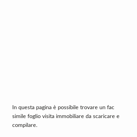
n
d
t
e
b
a
r
In questa pagina è possibile trovare un fac
simile foglio visita immobiliare da scaricare e
compilare.