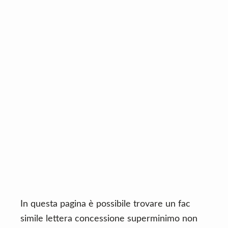
n
d
t
e
b
a
r
In questa pagina è possibile trovare un fac
simile lettera concessione superminimo non