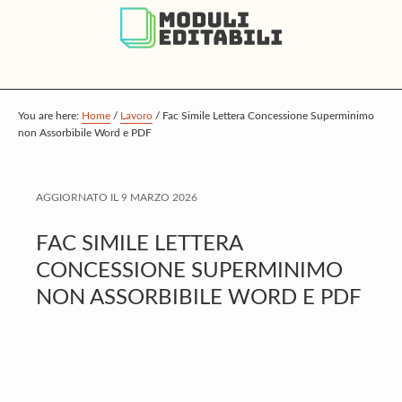
S
S
S
k
k
k
i
i
i
p
p
p
t
t
t
You are here:
Home
/
Lavoro
/
Fac Simile Lettera Concessione Superminimo
non Assorbibile Word e PDF
o
o
o
m
p
f
a
r
o
AGGIORNATO IL
9 MARZO 2026
i
i
o
FAC SIMILE LETTERA
n
m
t
CONCESSIONE SUPERMINIMO
c
a
e
NON ASSORBIBILE WORD E PDF
o
r
r
n
y
t
s
e
i