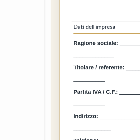
Dati dell’impresa
Ragione sociale:
______
_____________
Titolare / referente:
____
__________
Partita IVA / C.F.:
______
__________
Indirizzo:
_____________
____________