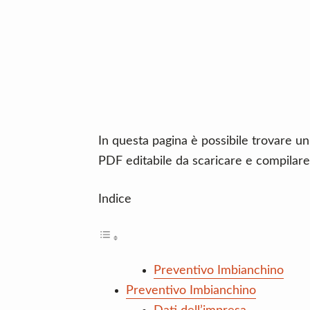
n
d
t
e
b
a
r
In questa pagina è possibile trovare u
PDF editabile da scaricare e compilare
Indice
Preventivo Imbianchino
Preventivo Imbianchino