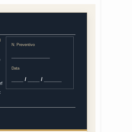
N
N. Preventivo
_____________
b
Data
____ / ____ / ______
rf
c