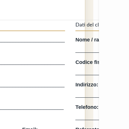
Dati del cliente
_______________________
Nome / ragione social
___________
_______________________
Codice fiscale / P. IVA
__________
_______________________
Indirizzo:
__________
____________
______________________
Telefono:
__________
___________