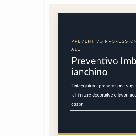
PREVENTIVO PROFESSIO
ALE
Preventivo Im
ianchino
Tinteggiatura, preparazione supe
ici, finiture decorative e lavori ac
essori