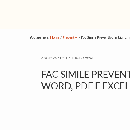
S
S
S
k
k
k
i
i
i
p
p
p
t
t
t
You are here:
Home
/
Preventivi
/
Fac Simile Preventivo Imbianch
o
o
o
m
p
f
AGGIORNATO IL
1 LUGLIO 2026
a
r
o
i
i
o
FAC SIMILE PREVE
n
m
t
WORD, PDF E EXCEL
c
a
e
o
r
r
n
y
t
s
e
i