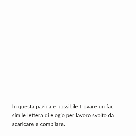
n
d
t
e
b
a
r
In questa pagina è possibile trovare un fac
simile lettera di elogio per lavoro svolto da
scaricare e compilare.