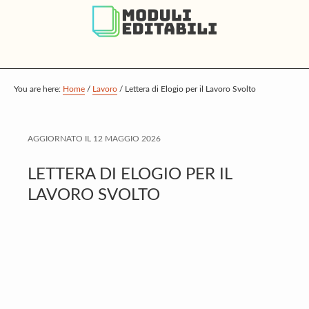
S
S
S
k
k
k
i
i
i
p
p
p
t
t
t
You are here:
Home
/
Lavoro
/
Lettera di Elogio per il Lavoro Svolto
o
o
o
m
p
f
AGGIORNATO IL
12 MAGGIO 2026
a
r
o
i
i
o
LETTERA DI ELOGIO PER IL
n
m
t
LAVORO SVOLTO
c
a
e
o
r
r
n
y
t
s
e
i