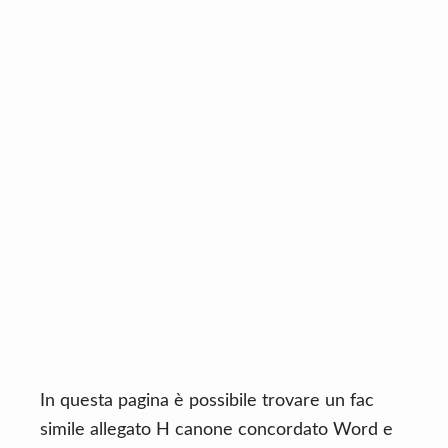
n
d
t
e
b
a
r
In questa pagina è possibile trovare un fac
simile allegato H canone concordato Word e