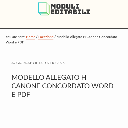
S
S
S
k
k
k
i
i
i
p
p
p
t
t
t
You are here:
Home
/
Locazione
/
Modello Allegato H Canone Concordato
Word e PDF
o
o
o
m
p
f
a
r
o
AGGIORNATO IL
14 LUGLIO 2026
i
i
o
MODELLO ALLEGATO H
n
m
t
CANONE CONCORDATO WORD
c
a
e
E PDF
o
r
r
n
y
t
s
e
i