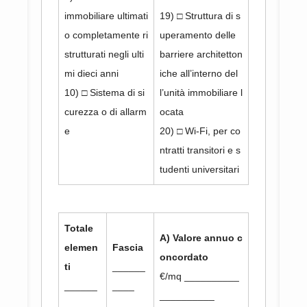
immobiliare ultimati
19) □ Struttura di s
o completamente ri
uperamento delle
strutturati negli ulti
barriere architetton
mi dieci anni
iche all’interno del
10) □ Sistema di si
l’unità immobiliare l
curezza o di allarm
ocata
e
20) □ Wi-Fi, per co
ntratti transitori e s
tudenti universitari
Totale
A) Valore annuo c
elemen
Fascia
oncordato
ti
______
€/mq __________
______
____
__________
____