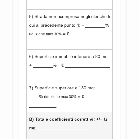
_________________
5) Strada non ricompresa negli elenchi di
cui al precedente punto 4: − ________%
= € _______________
riduzione max 30%
_____
6) Superficie immobile inferiore a 80 mq:
+ ________% = € __________________
__
7) Superficie superiore a 130 mq: − ____
____%
= € _________
riduzione max 30%
___________
B) Totale coefficienti correttivi: +/− €/
mq ____________________