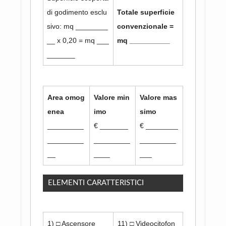
di godimento esclu
Totale superficie
sivo: mq ________
convenzionale =
__ x 0,20 = mq ___
mq __________
_______
Area omog
Valore min
Valore mas
enea
imo
simo
_________
€ _______
€ ________
_________
_________
_________
__
____
___
ELEMENTI CARATTERISTICI
1) □ Ascensore
11) □ Videocitofon