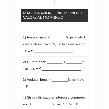
MAGGIORAZIONI E RIDUZIONI DEL
VALORE AL MQ ANNUO
1) Ammobiliato: + ________%
per studenti
e uso abitativo max 15%, uso transitorio max 2
= € ____________________
5%
2) Durata anni: ________ + ________%
= € ____________________
max 12%
3) Veduta libera: + ________%
max 10%
= € ____________________
4) Strada di maggior interesse commerci
ale: +/− ________%
= € ___
max +/− 30%