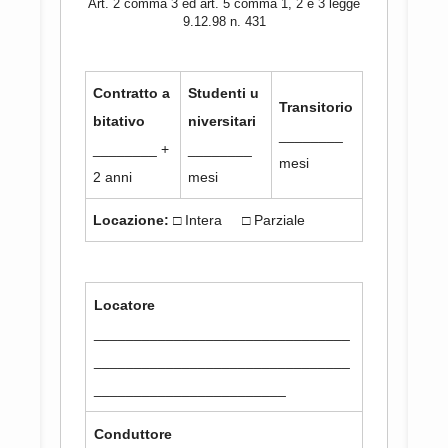
Art. 2 comma 3 ed art. 5 comma 1, 2 e 3 legge
9.12.98 n. 431
Contratto a
Studenti u
Transitorio
bitativo
niversitari
________
________ +
________
mesi
2 anni
mesi
Locazione:
□ Intera □ Parziale
Locatore
________________________________
________________________________
________________________
Conduttore