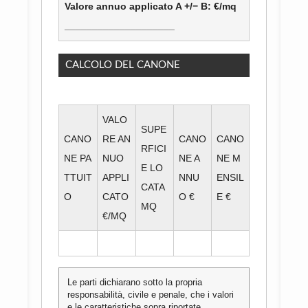
Valore annuo applicato A +/− B: €/mq
____________________
CALCOLO DEL CANONE
VALO
SUPE
CANO
RE AN
CANO
CANO
RFICI
NE PA
NUO
NE A
NE M
E LO
TTUIT
APPLI
NNU
ENSIL
CATA
O
CATO
O €
E €
MQ
€/MQ
Le parti dichiarano sotto la propria
responsabilità, civile e penale, che i valori
e le caratteristiche sopra riportate