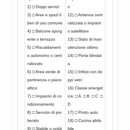
2) □ Doppi servizi
o
3) □ Aree e spazi li
12) □ Antenna cent
beri di uso comune
ralizzata o impiant
4) □ Balcone sporg
o satellitare
ente o terrazzo
13) □ Stato di man
5) □ Riscaldament
utenzione ottimo
o autonomo o cent
14) □ Porta blindat
ralizzato
a
6) □ Area verde di
15) □ Infissi con do
pertinenza o piano
ppi vetri
attico
16) Classe energet
7) □ Impianto di co
ica: □ A □ B □ C □
ndizionamento
D
8) □ Servizio di por
17) □ Posto auto
tierato
18) □ Cucina abita
9) □ Stabile o unità
bile