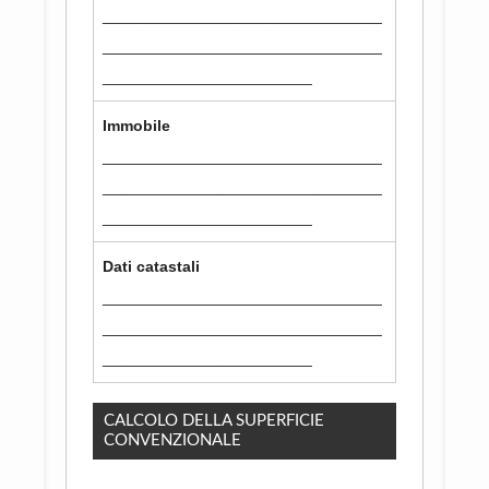
________________________________
________________________________
________________________
Immobile
________________________________
________________________________
________________________
Dati catastali
________________________________
________________________________
________________________
CALCOLO DELLA SUPERFICIE
CONVENZIONALE