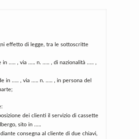
i effetto di legge, tra le sottoscritte
 in ….. , via ….. n. ….. , di nazionalità ….. ,
 in ….. , via ….. n. ….. , in persona del
parte;
e:
sizione dei clienti il servizio di cassette
lbergo, sito in …..
diante consegna al cliente di due chiavi,