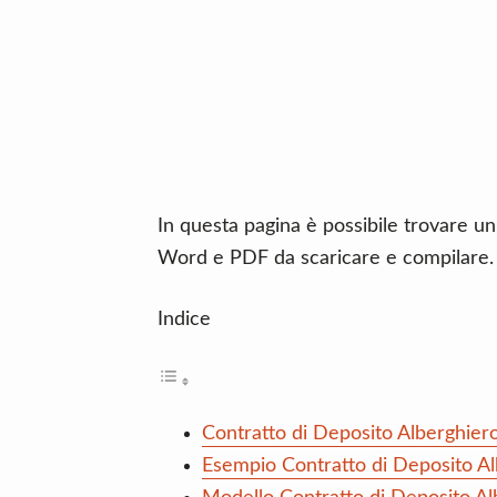
n
d
t
e
b
a
r
In questa pagina è possibile trovare un
Word e PDF da scaricare e compilare.
Indice
Contratto di Deposito Alberghier
Esempio Contratto di Deposito A