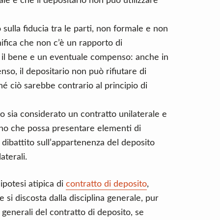
nale e che il depositario non può utilizzare
sulla fiducia tra le parti, non formale e non
nifica che non c’è un rapporto di
ire il bene e un eventuale compenso: anche in
o, il depositario non può rifiutare di
é ciò sarebbe contrario al principio di
o sia considerato un contratto unilaterale e
gono che possa presentare elementi di
al dibattito sull’appartenenza del deposito
aterali.
ipotesi atipica di
contratto di deposito
,
 si discosta dalla disciplina generale, pur
generali del contratto di deposito, se