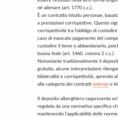
essere restituiti nella loro forma origi
né alienare (art. 1770 c.c.).
È un contratto intuitu personae, basato 
a prestazioni corrispettive. Questo sig
corrispettività tra l’obbligo di custod
caso di mancato pagamento del compens
custodire il bene o abbandonarlo, poich
buona fede (art. 1460, comma 2 c.c.).
Nonostante tradizionalmente il deposit
gratuito, alcune interpretazioni riten
bilateralità e corrispettività, aprendo 
alla categoria dei contratti
onerosi
o bil
Il deposito alberghiero rappresenta un’
regolata da una normativa specifica che
mantenendo l’applicabilità delle norme 