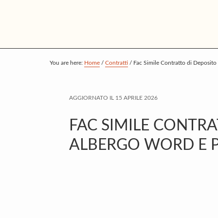
S
S
S
k
k
k
i
i
i
p
p
p
t
t
t
You are here:
Home
/
Contratti
/
Fac Simile Contratto di Deposito
o
o
o
m
p
f
AGGIORNATO IL
15 APRILE 2026
a
r
o
i
i
o
FAC SIMILE CONTRA
n
m
t
ALBERGO WORD E 
c
a
e
o
r
r
n
y
t
s
e
i