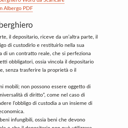
lberghiero Word da Scaricare
 in Albergo PDF
lberghiero
e, il depositario, riceve da un’altra parte, il
o di custodirlo e restituirlo nella sua
tta di un contratto reale, che si perfeziona
ti obbligatori, ossia vincola il depositario
e, senza trasferire la proprietà o il
ni mobili; non possono essere oggetto di
iversalità di diritto”, come nel caso di
dere l’obbligo di custodia a un insieme di
economica.
beni infungibili, ossia beni che devono