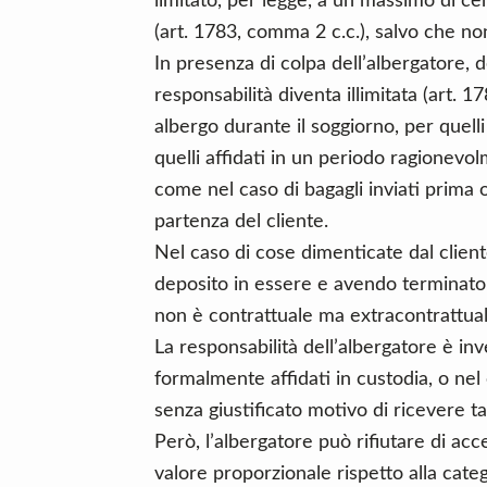
limitato, per legge, a un massimo di cen
(art. 1783, comma 2 c.c.), salvo che non
In presenza di colpa dell’albergatore, de
responsabilità diventa illimitata (art. 17
albergo durante il soggiorno, per quelli 
quelli affidati in un periodo ragionevo
come nel caso di bagagli inviati prima o
partenza del cliente.
Nel caso di cose dimenticate dal clien
deposito in essere e avendo terminato l’
non è contrattuale ma extracontrattuale,
La responsabilità dell’albergatore è inve
formalmente affidati in custodia, o nel 
senza giustificato motivo di ricevere tal
Però, l’albergatore può rifiutare di ac
valore proporzionale rispetto alla categ