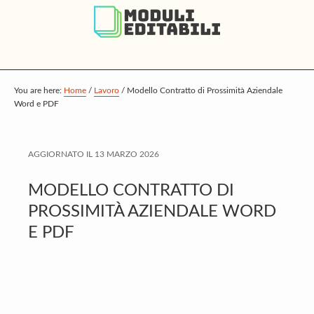
S
S
S
k
k
k
i
i
i
p
p
p
t
t
t
You are here:
Home
/
Lavoro
/
Modello Contratto di Prossimità Aziendale
Word e PDF
o
o
o
m
p
f
a
r
o
AGGIORNATO IL
13 MARZO 2026
i
i
o
MODELLO CONTRATTO DI
n
m
t
PROSSIMITÀ AZIENDALE WORD
c
a
e
E PDF
o
r
r
n
y
t
s
e
i