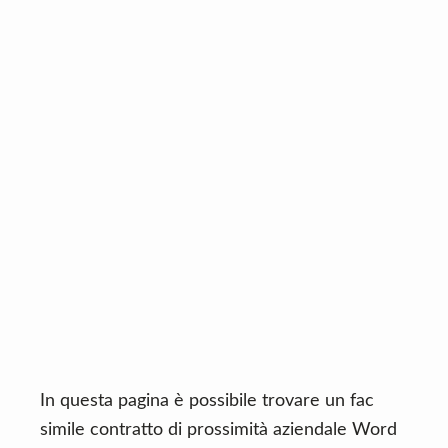
n
d
t
e
b
a
r
In questa pagina è possibile trovare un fac
simile contratto di prossimità aziendale Word