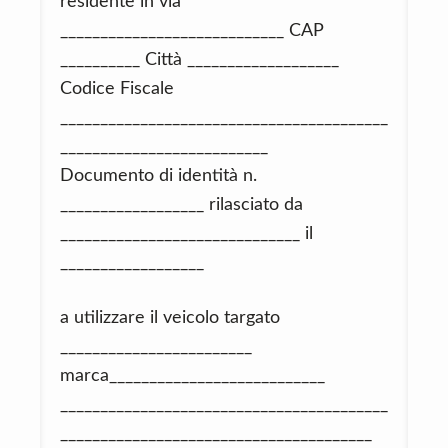
residente in via
____________________________ CAP
__________ Città ___________________
Codice Fiscale
_________________________________________
__________________________
Documento di identità n.
__________________ rilasciato da
______________________________ il
__________________
a utilizzare il veicolo targato
________________________
marca___________________________
_________________________________________
_______________________________________