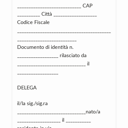
____________________________ CAP
__________ Città ___________________
Codice Fiscale
_________________________________________
__________________________
Documento di identità n.
__________________ rilasciato da
______________________________ il
__________________
DELEGA
il/la sig./sig.ra
______________________________nato/a
___________________ il ___________