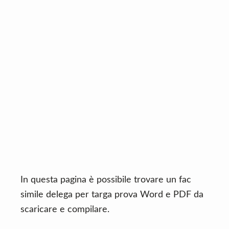
n
d
t
e
b
a
r
In questa pagina è possibile trovare un fac
simile delega per targa prova Word e PDF da
scaricare e compilare.