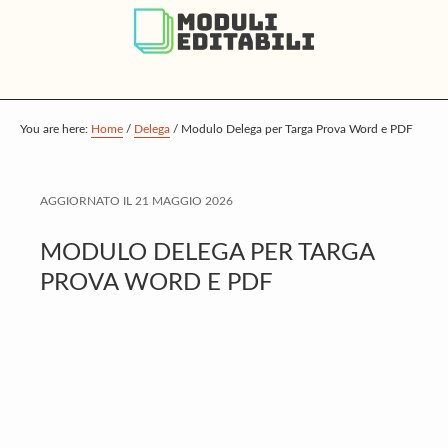
S
S
S
k
k
k
i
i
i
p
p
p
t
t
t
You are here:
Home
/
Delega
/
Modulo Delega per Targa Prova Word e PDF
o
o
o
m
p
f
AGGIORNATO IL
21 MAGGIO 2026
a
r
o
i
i
o
MODULO DELEGA PER TARGA
n
m
t
PROVA WORD E PDF
c
a
e
o
r
r
n
y
t
s
e
i