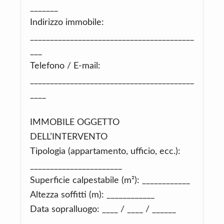
_______
Indirizzo immobile:
_________________________________________
___
Telefono / E‑mail:
_________________________________________
____
IMMOBILE OGGETTO
DELL’INTERVENTO
Tipologia (appartamento, ufficio, ecc.):
_______________________
Superficie calpestabile (m²): ____________
Altezza soffitti (m): ____________
Data sopralluogo: ____ / ____ / ______