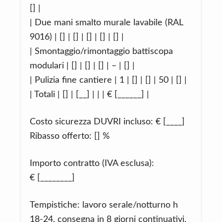
[] |
| Due mani smalto murale lavabile (RAL
9016) | [] | [] | [] | [] | [] |
| Smontaggio/rimontaggio battiscopa
modulari | [] | [] | [] | – | [] |
| Pulizia fine cantiere | 1 | [] | [] | 50 | [] |
| Totali | [] | [__] | | | € [______] |
Costo sicurezza DUVRI incluso: € [____]
Ribasso offerto: [] %
Importo contratto (IVA esclusa):
€ [________]
Tempistiche: lavoro serale/notturno h
18‑24, consegna in 8 giorni continuativi.