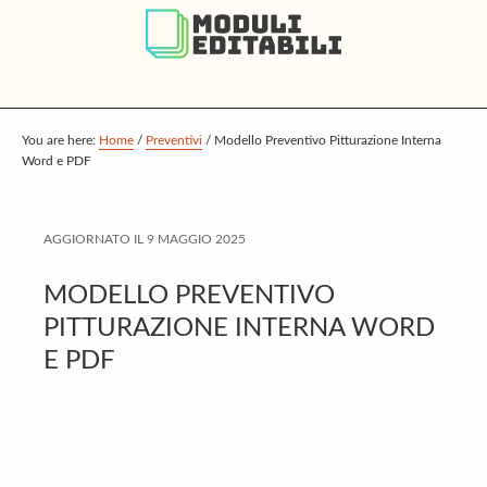
S
S
S
k
k
k
i
i
i
p
p
p
t
t
t
You are here:
Home
/
Preventivi
/
Modello Preventivo Pitturazione Interna
Word e PDF
o
o
o
m
p
f
a
r
o
AGGIORNATO IL
9 MAGGIO 2025
i
i
o
MODELLO PREVENTIVO
n
m
t
PITTURAZIONE INTERNA WORD
c
a
e
E PDF
o
r
r
n
y
t
s
e
i