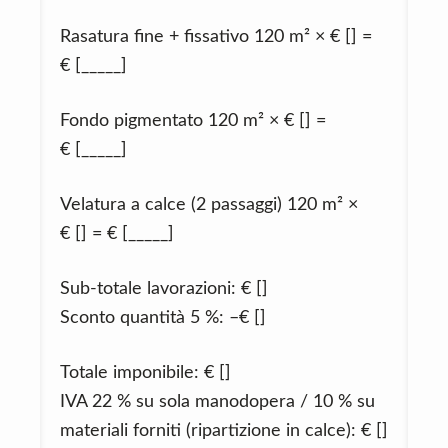
Rasatura fine + fissativo 120 m² × € [] =
€ [_____]
Fondo pigmentato 120 m² × € [] =
€ [_____]
Velatura a calce (2 passaggi) 120 m² ×
€ [] = € [_____]
Sub‑totale lavorazioni: € []
Sconto quantità 5 %: –€ []
Totale imponibile: € []
IVA 22 % su sola manodopera / 10 % su
materiali forniti (ripartizione in calce): € []