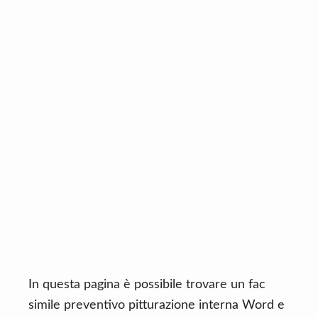
n
d
t
e
b
a
r
In questa pagina è possibile trovare un fac
simile preventivo pitturazione interna Word e