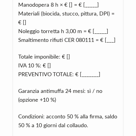
Manodopera 8 h × € [] = € [_____]
Materiali (biocida, stucco, pittura, DPI) =
€ []
Noleggio torretta h 3,00 m = € [_____]
Smaltimento rifiuti CER 080111 = € [___]
Totale imponibile: € []
IVA 10 %: € []
PREVENTIVO TOTALE: € [_______]
Garanzia antimuffa 24 mesi: sì / no
(opzione +10 %)
Condizioni: acconto 50 % alla firma, saldo
50 % a 10 giorni dal collaudo.