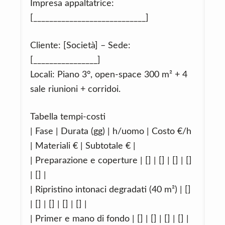
Impresa appaltatrice:
[____________________________]
Cliente: [Società] – Sede:
[________________]
Locali: Piano 3°, open‑space 300 m² + 4
sale riunioni + corridoi.
Tabella tempi‑costi
| Fase | Durata (gg) | h/uomo | Costo €/h
| Materiali € | Subtotale € |
| Preparazione e coperture | [] | [] | [] | []
| [] |
| Ripristino intonaci degradati (40 m²) | []
| [] | [] | [] | [] |
| Primer e mano di fondo | [] | [] | [] | [] |