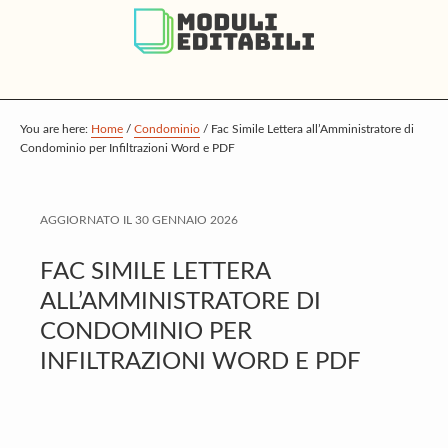
S
S
S
k
k
k
i
i
i
p
p
p
t
t
t
You are here:
Home
/
Condominio
/
Fac Simile Lettera all’Amministratore di
Condominio per Infiltrazioni Word e PDF
o
o
o
m
p
f
a
r
o
AGGIORNATO IL
30 GENNAIO 2026
i
i
o
FAC SIMILE LETTERA
n
m
t
ALL’AMMINISTRATORE DI
c
a
e
CONDOMINIO PER
o
r
r
INFILTRAZIONI WORD E PDF
n
y
t
s
e
i