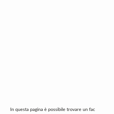
n
d
t
e
b
a
r
In questa pagina è possibile trovare un fac