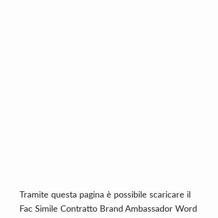
n
d
t
e
b
a
r
Tramite questa pagina è possibile scaricare il
Fac Simile Contratto Brand Ambassador Word