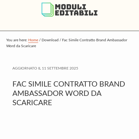
S
S
S
k
k
k
i
i
i
p
p
p
t
t
t
You are here:
Home
/
Download
/
Fac Simile Contratto Brand Ambassador
Word da Scaricare
o
o
o
m
p
f
a
r
o
AGGIORNATO IL
11 SETTEMBRE 2025
i
i
o
FAC SIMILE CONTRATTO BRAND
n
m
t
AMBASSADOR WORD DA
c
a
e
SCARICARE
o
r
r
n
y
t
s
e
i