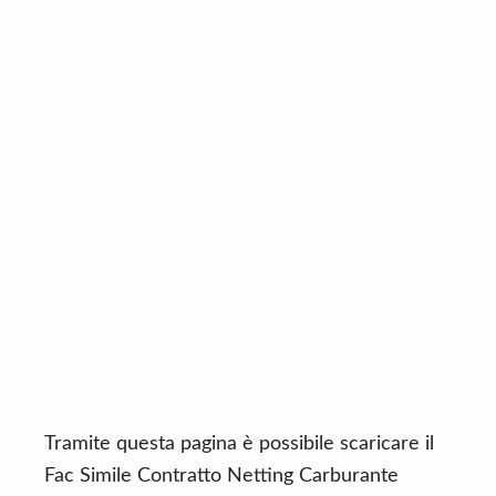
n
d
t
e
b
a
r
Tramite questa pagina è possibile scaricare il
Fac Simile Contratto Netting Carburante