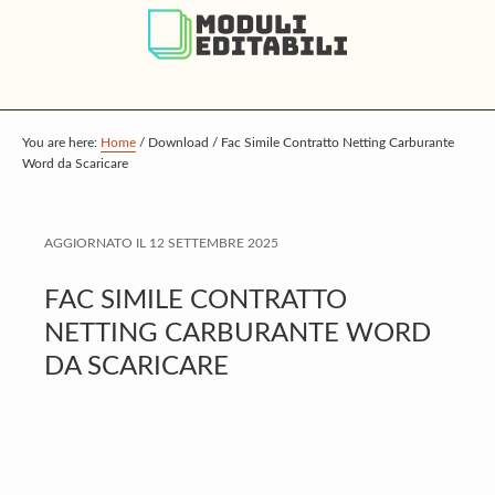
S
S
S
k
k
k
i
i
i
p
p
p
t
t
t
You are here:
Home
/
Download
/
Fac Simile Contratto Netting Carburante
Word da Scaricare
o
o
o
m
p
f
a
r
o
AGGIORNATO IL
12 SETTEMBRE 2025
i
i
o
FAC SIMILE CONTRATTO
n
m
t
NETTING CARBURANTE WORD
c
a
e
DA SCARICARE
o
r
r
n
y
t
s
e
i