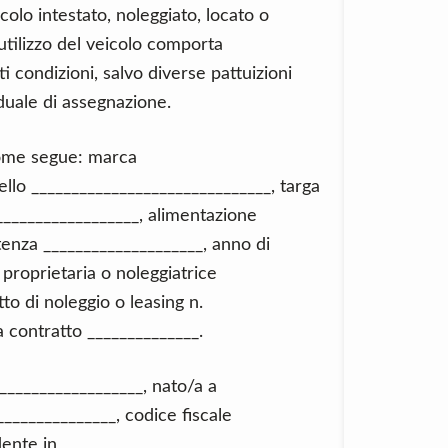
colo intestato, noleggiato, locato o
utilizzo del veicolo comporta
i condizioni, salvo diverse pattuizioni
iduale di assegnazione.
 come segue: marca
llo ______________________________, targa
___________________, alimentazione
tenza ____________________, anno di
 proprietaria o noleggiatrice
to di noleggio o leasing n.
 contratto ______________.
___________________, nato/a a
_______________, codice fiscale
dente in