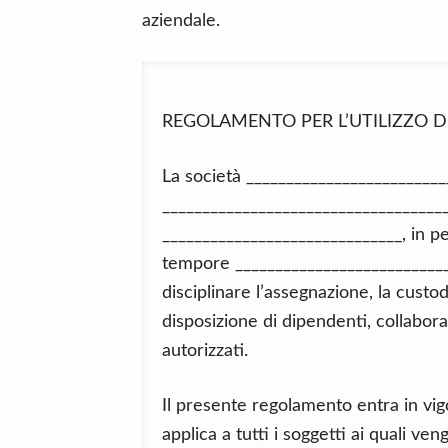
aziendale.
REGOLAMENTO PER L’UTILIZZO D
La società _________________________
____________________________________
______________________________, in p
tempore ___________________________
disciplinare l’assegnazione, la custodi
disposizione di dipendenti, collaborat
autorizzati.
Il presente regolamento entra in vig
applica a tutti i soggetti ai quali ven