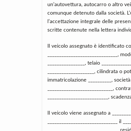
un’autovettura, autocarro o altro vei
comunque detenuto dalla società. L’
l’accettazione integrale delle present
scritte contenute nella lettera indiv
Il veicolo assegnato è identificato
______________________________, mode
________________, telaio ___________
____________________, cilindrata o po
immatricolazione __________, società
____________________________, contrat
__________________________, scadenza
Il veicolo viene assegnato a _______
______________________________ il ___
______________________________, resi