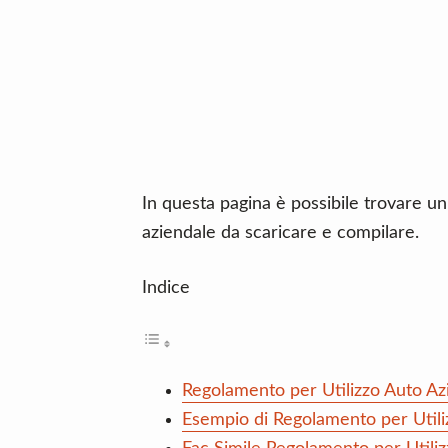
n
d
t
e
b
a
r
In questa pagina è possibile trovare un
aziendale da scaricare e compilare.
Indice
Regolamento per Utilizzo Auto Az
Esempio di Regolamento per Utili