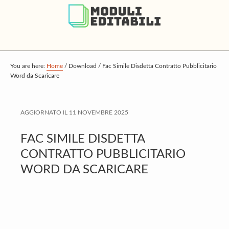
S
S
S
k
k
k
i
i
i
p
p
p
t
t
t
You are here:
Home
/
Download
/
Fac Simile Disdetta Contratto Pubblicitario
Word da Scaricare
o
o
o
m
p
f
a
r
o
AGGIORNATO IL
11 NOVEMBRE 2025
i
i
o
FAC SIMILE DISDETTA
n
m
t
CONTRATTO PUBBLICITARIO
c
a
e
WORD DA SCARICARE
o
r
r
n
y
t
s
e
i