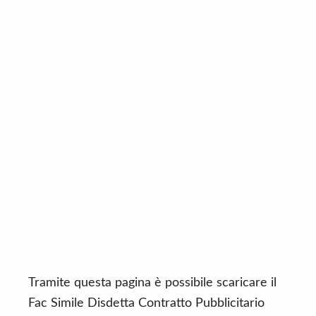
n
d
t
e
b
a
r
Tramite questa pagina è possibile scaricare il
Fac Simile Disdetta Contratto Pubblicitario