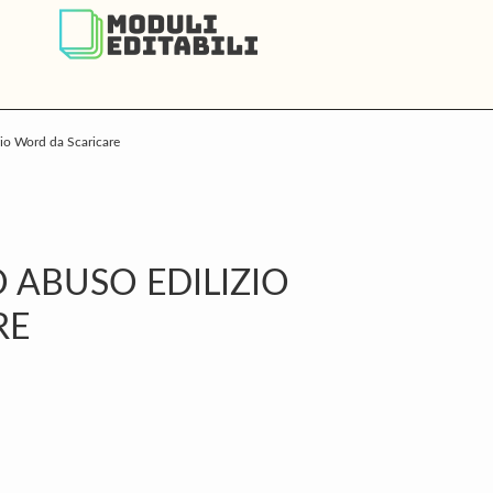
io Word da Scaricare
P
S
O ABUSO EDILIZIO
RE