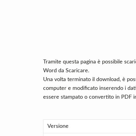
n
d
t
e
b
a
r
Tramite questa pagina è possibile scari
Word da Scaricare.
Una volta terminato il download, è poss
computer e modificato inserendo i dati 
essere stampato o convertito in PDF in
Versione