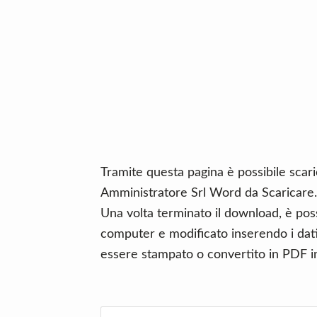
n
d
t
e
b
a
r
Tramite questa pagina è possibile scaric
Amministratore Srl Word da Scaricare.
Una volta terminato il download, è poss
computer e modificato inserendo i dati 
essere stampato o convertito in PDF in