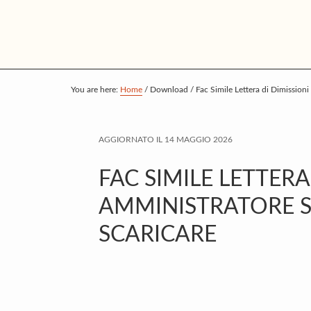
S
S
S
k
k
k
i
i
i
p
p
p
t
t
t
You are here:
Home
/
Download
/
Fac Simile Lettera di Dimission
o
o
o
m
p
f
AGGIORNATO IL
14 MAGGIO 2026
a
r
o
i
i
o
FAC SIMILE LETTERA
n
m
t
AMMINISTRATORE 
c
a
e
SCARICARE
o
r
r
n
y
t
s
e
i