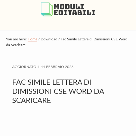
S
S
S
k
k
k
i
i
i
p
p
p
t
t
t
You are here:
Home
/
Download
/
Fac Simile Lettera di Dimissioni CSE Word
da Scaricare
o
o
o
m
p
f
a
r
o
AGGIORNATO IL
11 FEBBRAIO 2026
i
i
o
FAC SIMILE LETTERA DI
n
m
t
DIMISSIONI CSE WORD DA
c
a
e
SCARICARE
o
r
r
n
y
t
s
e
i