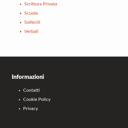
Scrittura Privata
Scuola
Solleciti
Verbali
Footer
Informazioni
Contatti
Cookie Policy
Privacy