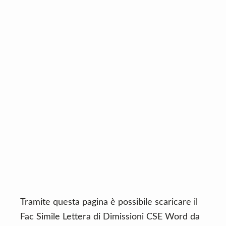
n
d
t
e
b
a
r
Tramite questa pagina è possibile scaricare il
Fac Simile Lettera di Dimissioni CSE Word da