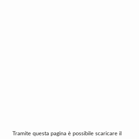
n
d
t
e
b
a
r
Tramite questa pagina è possibile scaricare il