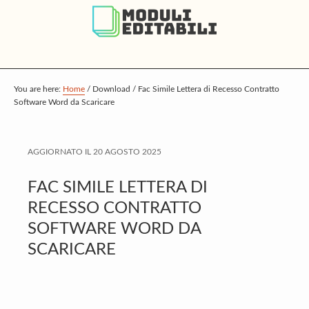
S
S
S
k
k
k
i
i
i
p
p
p
t
t
t
You are here:
Home
/
Download
/
Fac Simile Lettera di Recesso Contratto
Software Word da Scaricare
o
o
o
m
p
f
a
r
o
AGGIORNATO IL
20 AGOSTO 2025
i
i
o
FAC SIMILE LETTERA DI
n
m
t
RECESSO CONTRATTO
c
a
e
SOFTWARE WORD DA
o
r
r
SCARICARE
n
y
t
s
e
i