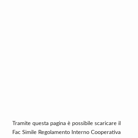
n
d
t
e
b
a
r
Tramite questa pagina è possibile scaricare il
Fac Simile Regolamento Interno Cooperativa