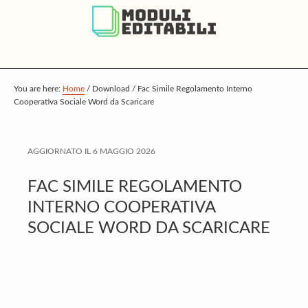
S
S
S
k
k
k
i
i
i
p
p
p
t
t
t
You are here:
Home
/
Download
/
Fac Simile Regolamento Interno
Cooperativa Sociale Word da Scaricare
o
o
o
m
p
f
a
r
o
AGGIORNATO IL
6 MAGGIO 2026
i
i
o
FAC SIMILE REGOLAMENTO
n
m
t
INTERNO COOPERATIVA
c
a
e
SOCIALE WORD DA SCARICARE
o
r
r
n
y
t
s
e
i