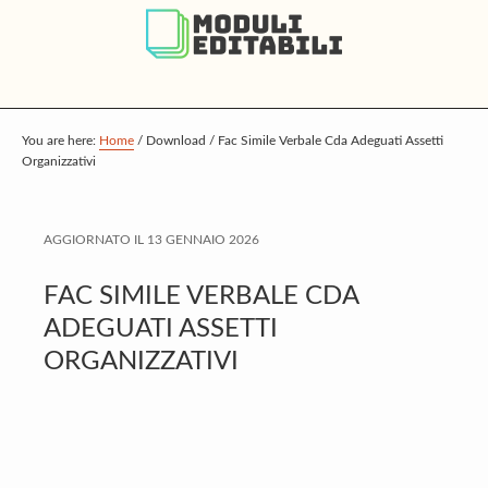
S
S
S
k
k
k
i
i
i
p
p
p
t
t
t
You are here:
Home
/
Download
/
Fac Simile Verbale Cda Adeguati Assetti
Organizzativi
o
o
o
m
p
f
a
r
o
AGGIORNATO IL
13 GENNAIO 2026
i
i
o
FAC SIMILE VERBALE CDA
n
m
t
ADEGUATI ASSETTI
c
a
e
ORGANIZZATIVI
o
r
r
n
y
t
s
e
i