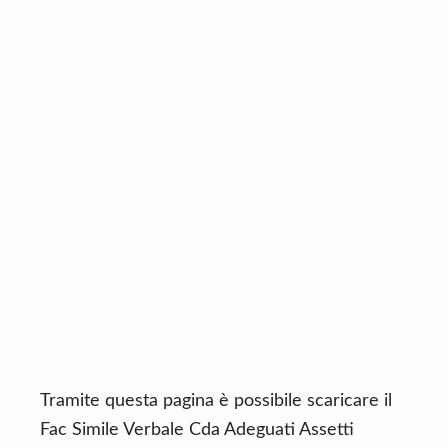
n
d
t
e
b
a
r
Tramite questa pagina è possibile scaricare il
Fac Simile Verbale Cda Adeguati Assetti