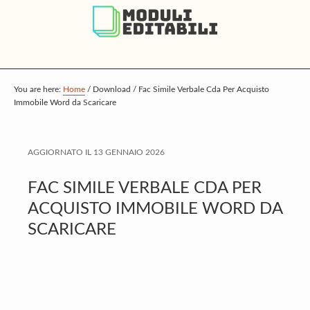
S
S
S
k
k
k
i
i
i
p
p
p
t
t
t
You are here:
Home
/
Download
/
Fac Simile Verbale Cda Per Acquisto
Immobile Word da Scaricare
o
o
o
m
p
f
a
r
o
AGGIORNATO IL
13 GENNAIO 2026
i
i
o
FAC SIMILE VERBALE CDA PER
n
m
t
ACQUISTO IMMOBILE WORD DA
c
a
e
SCARICARE
o
r
r
n
y
t
s
e
i