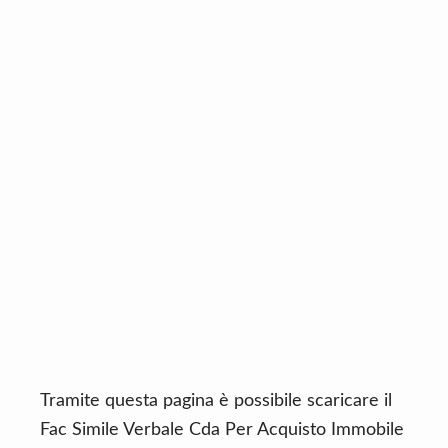
n
d
t
e
b
a
r
Tramite questa pagina è possibile scaricare il
Fac Simile Verbale Cda Per Acquisto Immobile