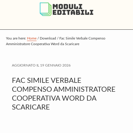
S
S
S
k
k
k
i
i
i
p
p
p
t
t
t
You are here:
Home
/
Download
/
Fac Simile Verbale Compenso
Amministratore Cooperativa Word da Scaricare
o
o
o
m
p
f
a
r
o
AGGIORNATO IL
19 GENNAIO 2026
i
i
o
FAC SIMILE VERBALE
n
m
t
COMPENSO AMMINISTRATORE
c
a
e
COOPERATIVA WORD DA
o
r
r
SCARICARE
n
y
t
s
e
i