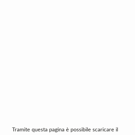
n
d
t
e
b
a
r
Tramite questa pagina è possibile scaricare il