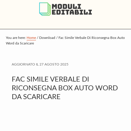
S
S
S
k
k
k
i
i
i
p
p
p
t
t
t
You are here:
Home
/
Download
/
Fac Simile Verbale Di Riconsegna Box Auto
Word da Scaricare
o
o
o
m
p
f
a
r
o
AGGIORNATO IL
27 AGOSTO 2025
i
i
o
FAC SIMILE VERBALE DI
n
m
t
RICONSEGNA BOX AUTO WORD
c
a
e
DA SCARICARE
o
r
r
n
y
t
s
e
i