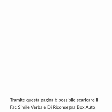
n
d
t
e
b
a
r
Tramite questa pagina è possibile scaricare il
Fac Simile Verbale Di Riconsegna Box Auto