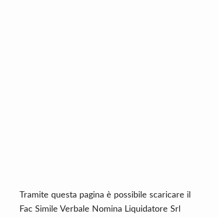
n
d
t
e
b
a
r
Tramite questa pagina è possibile scaricare il
Fac Simile Verbale Nomina Liquidatore Srl