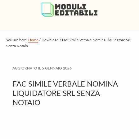
S
S
S
k
k
k
i
i
i
p
p
p
t
t
t
You are here:
Home
/
Download
/
Fac Simile Verbale Nomina Liquidatore Srl
Senza Notaio
o
o
o
m
p
f
a
r
o
AGGIORNATO IL
5 GENNAIO 2026
i
i
o
FAC SIMILE VERBALE NOMINA
n
m
t
LIQUIDATORE SRL SENZA
c
a
e
NOTAIO
o
r
r
n
y
t
s
e
i