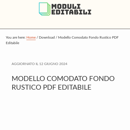
S
S
S
k
k
k
i
i
i
p
p
p
t
t
t
You are here:
Home
/
Download
/
Modello Comodato Fondo Rustico PDF
Editabile
o
o
o
m
p
f
a
r
o
AGGIORNATO IL
12 GIUGNO 2024
i
i
o
MODELLO COMODATO FONDO
n
m
t
RUSTICO PDF EDITABILE
c
a
e
o
r
r
n
y
t
s
e
i