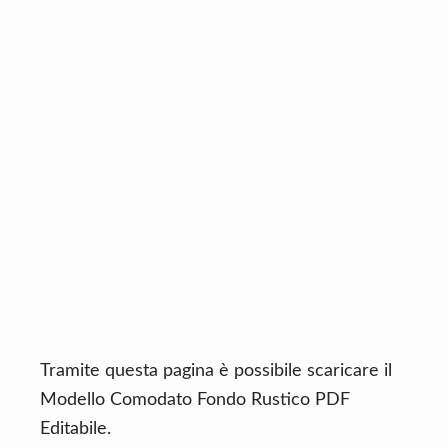
n
d
t
e
b
a
r
Tramite questa pagina è possibile scaricare il
Modello Comodato Fondo Rustico PDF
Editabile.