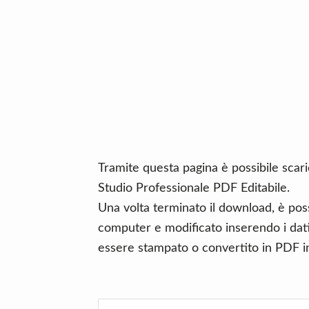
n
d
t
e
b
a
r
Tramite questa pagina è possibile scar
Studio Professionale PDF Editabile.
Una volta terminato il download, è poss
computer e modificato inserendo i dati 
essere stampato o convertito in PDF in