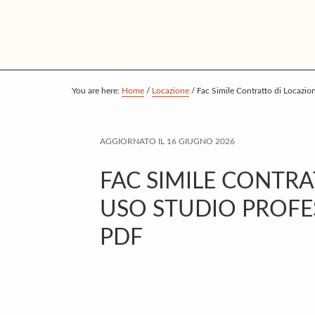
S
S
S
k
k
k
i
i
i
p
p
p
t
t
t
You are here:
Home
/
Locazione
/
Fac Simile Contratto di Locazi
o
o
o
m
p
f
AGGIORNATO IL
16 GIUGNO 2026
a
r
o
i
i
o
FAC SIMILE CONTR
n
m
t
USO STUDIO PROFE
c
a
e
PDF
o
r
r
n
y
t
s
e
i