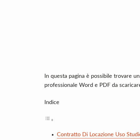
n
d
t
e
b
a
r
In questa pagina è possibile trovare un
professionale Word e PDF da scaricar
Indice
Contratto Di Locazione Uso Studi