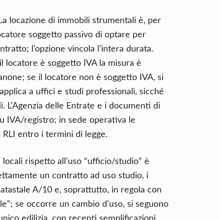
 La locazione di immobili strumentali è, per
ocatore soggetto passivo di optare per
ntratto; l’opzione vincola l’intera durata.
il locatore è soggetto IVA la misura è
one; se il locatore non è soggetto IVA, si
pplica a uffici e studi professionali, sicché
i. L’Agenzia delle Entrate e i documenti di
 IVA/registro; in sede operativa le
RLI entro i termini di legge.
ocali rispetto all’uso “ufficio/studio” è
rettamente un contratto ad uso studio, i
atastale A/10 e, soprattutto, in regola con
nale”; se occorre un cambio d’uso, si seguono
unico edilizia, con recenti semplificazioni