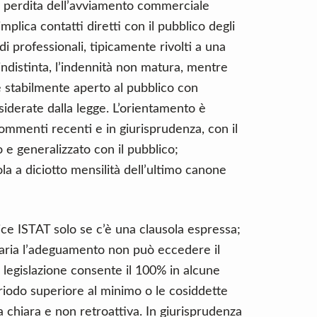
 la perdita dell’avviamento commerciale
 implica contatti diretti con il pubblico degli
i professionali, tipicamente rivolti a una
 indistinta, l’indennità non matura, mentre
è stabilmente aperto al pubblico con
nsiderate dalla legge. L’orientamento è
ommenti recenti e in giurisprudenza, con il
 e generalizzato con il pubblico;
la a diciotto mensilità dell’ultimo canone
ice ISTAT solo se c’è una clausola espressa;
inaria l’adeguamento non può eccedere il
a legislazione consente il 100% in alcune
periodo superiore al minimo o le cosiddette
ia chiara e non retroattiva. In giurisprudenza