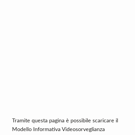
n
d
t
e
b
a
r
Tramite questa pagina è possibile scaricare il
Modello Informativa Videosorveglianza