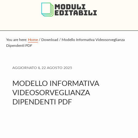
S
S
S
k
k
k
i
i
i
p
p
p
t
t
t
You are here:
Home
/
Download
/
Modello Informativa Videosorveglianza
Dipendenti PDF
o
o
o
m
p
f
a
r
o
AGGIORNATO IL
22 AGOSTO 2025
i
i
o
MODELLO INFORMATIVA
n
m
t
VIDEOSORVEGLIANZA
c
a
e
DIPENDENTI PDF
o
r
r
n
y
t
s
e
i