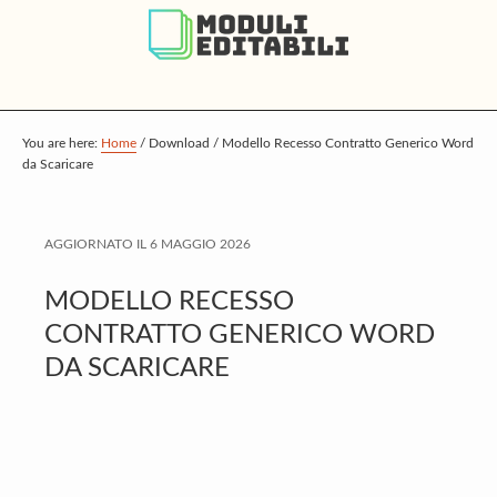
S
S
S
k
k
k
i
i
i
p
p
p
t
t
t
You are here:
Home
/
Download
/
Modello Recesso Contratto Generico Word
da Scaricare
o
o
o
m
p
f
a
r
o
AGGIORNATO IL
6 MAGGIO 2026
i
i
o
MODELLO RECESSO
n
m
t
CONTRATTO GENERICO WORD
c
a
e
DA SCARICARE
o
r
r
n
y
t
s
e
i