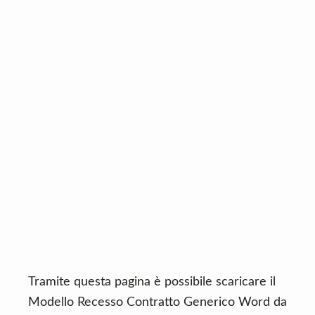
n
d
t
e
b
a
r
Tramite questa pagina è possibile scaricare il
Modello Recesso Contratto Generico Word da