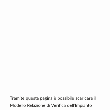
n
d
t
e
b
a
r
Tramite questa pagina è possibile scaricare il
Modello Relazione di Verifica dell'Impianto