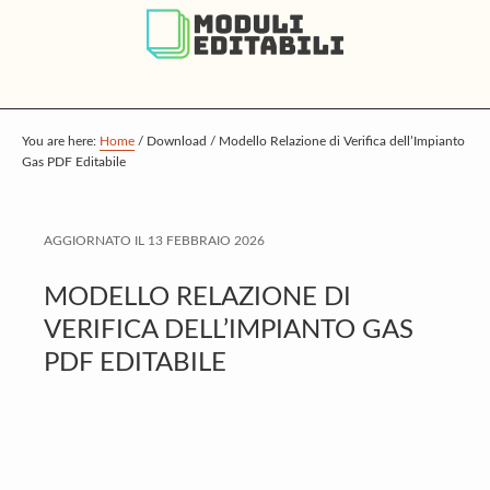
S
S
S
k
k
k
i
i
i
p
p
p
t
t
t
You are here:
Home
/
Download
/
Modello Relazione di Verifica dell’Impianto
Gas PDF Editabile
o
o
o
m
p
f
a
r
o
AGGIORNATO IL
13 FEBBRAIO 2026
i
i
o
MODELLO RELAZIONE DI
n
m
t
VERIFICA DELL’IMPIANTO GAS
c
a
e
PDF EDITABILE
o
r
r
n
y
t
s
e
i