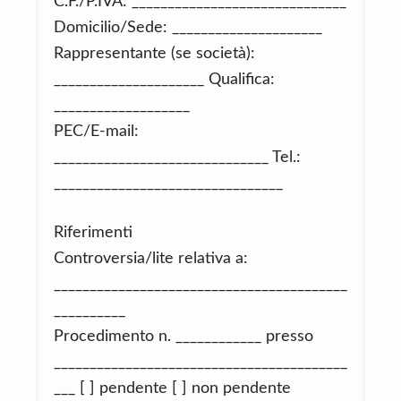
C.F./P.IVA: ______________________________
Domicilio/Sede: _____________________
Rappresentante (se società):
_____________________ Qualifica:
___________________
PEC/E-mail:
______________________________ Tel.:
________________________________
Riferimenti
Controversia/lite relativa a:
_________________________________________
__________
Procedimento n. ____________ presso
_________________________________________
___ [ ] pendente [ ] non pendente