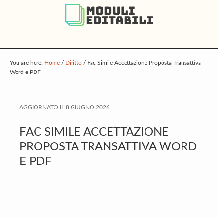
S
S
S
k
k
k
i
i
i
p
p
p
t
t
t
You are here:
Home
/
Diritto
/
Fac Simile Accettazione Proposta Transattiva
Word e PDF
o
o
o
m
p
f
a
r
o
AGGIORNATO IL
8 GIUGNO 2026
i
i
o
FAC SIMILE ACCETTAZIONE
n
m
t
PROPOSTA TRANSATTIVA WORD
c
a
e
E PDF
o
r
r
n
y
t
s
e
i