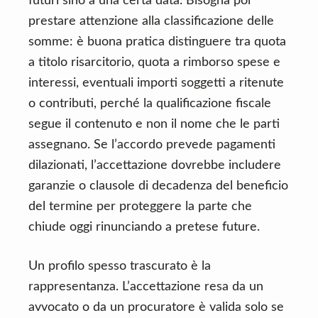
futuri sino a una certa data. Bisogna poi
prestare attenzione alla classificazione delle
somme: è buona pratica distinguere tra quota
a titolo risarcitorio, quota a rimborso spese e
interessi, eventuali importi soggetti a ritenute
o contributi, perché la qualificazione fiscale
segue il contenuto e non il nome che le parti
assegnano. Se l’accordo prevede pagamenti
dilazionati, l’accettazione dovrebbe includere
garanzie o clausole di decadenza del beneficio
del termine per proteggere la parte che
chiude oggi rinunciando a pretese future.
Un profilo spesso trascurato è la
rappresentanza. L’accettazione resa da un
avvocato o da un procuratore è valida solo se