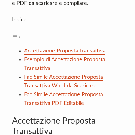
e PDF da scaricare e compilare.
Indice
Accettazione Proposta Transattiva
Esempio di Accettazione Proposta
Transattiva
Fac Simile Accettazione Proposta
Transattiva Word da Scaricare
Fac Simile Accettazione Proposta
Transattiva PDF Editabile
Accettazione Proposta
Transattiva