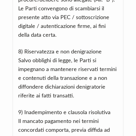
procure/delibere sono allegate (All. “B”).
Le Parti convengono di scambiarsi il
presente atto via PEC / sottoscrizione
digitale / autenticazione firme, ai fini
della data certa.
8) Riservatezza e non denigrazione
Salvo obblighi di legge, le Parti si
impegnano a mantenere riservati termini
e contenuti della transazione e a non
diffondere dichiarazioni denigratorie
riferite ai fatti transatti.
9) Inadempimento e clausola risolutiva
Il mancato pagamento nei termini
concordati comporta, previa diffida ad