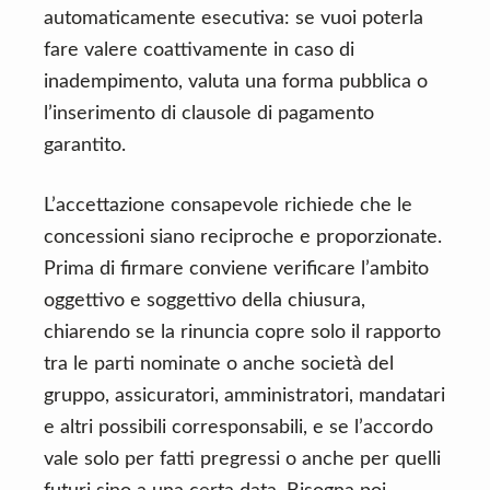
automaticamente esecutiva: se vuoi poterla
fare valere coattivamente in caso di
inadempimento, valuta una forma pubblica o
l’inserimento di clausole di pagamento
garantito.
L’accettazione consapevole richiede che le
concessioni siano reciproche e proporzionate.
Prima di firmare conviene verificare l’ambito
oggettivo e soggettivo della chiusura,
chiarendo se la rinuncia copre solo il rapporto
tra le parti nominate o anche società del
gruppo, assicuratori, amministratori, mandatari
e altri possibili corresponsabili, e se l’accordo
vale solo per fatti pregressi o anche per quelli