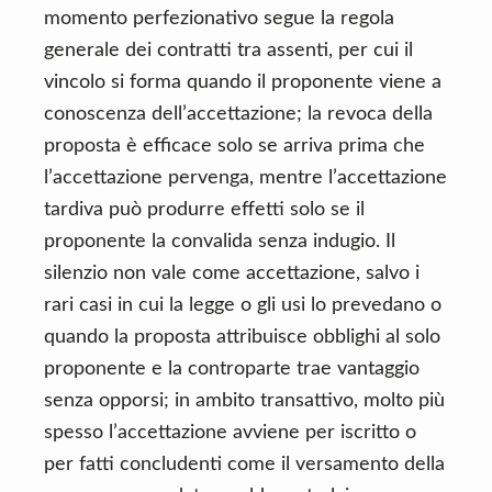
momento perfezionativo segue la regola
generale dei contratti tra assenti, per cui il
vincolo si forma quando il proponente viene a
conoscenza dell’accettazione; la revoca della
proposta è efficace solo se arriva prima che
l’accettazione pervenga, mentre l’accettazione
tardiva può produrre effetti solo se il
proponente la convalida senza indugio. Il
silenzio non vale come accettazione, salvo i
rari casi in cui la legge o gli usi lo prevedano o
quando la proposta attribuisce obblighi al solo
proponente e la controparte trae vantaggio
senza opporsi; in ambito transattivo, molto più
spesso l’accettazione avviene per iscritto o
per fatti concludenti come il versamento della