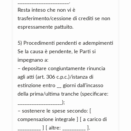
______________________.
Resta inteso che non vi è
trasferimento/cessione di crediti se non
espressamente pattuito.
5) Procedimenti pendenti e adempimenti
Se la causa è pendente, le Parti si
impegnano a:
– depositare congiuntamente rinuncia
agli atti (art. 306 c.p.c.)/istanza di
estinzione entro __ giorni dall’incasso
della prima/ultima tranche (specificare:
___________________);
– sostenere le spese secondo: [
compensazione integrale ] [ a carico di
__________ ] [ altre: __________ ].