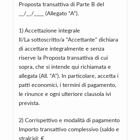
Proposta transattiva di Parte B del
__/__/____ (Allegato “A”).
1) Accettazione integrale
Il/La sottoscritto/a “Accettante” dichiara
di accettare integralmente e senza
riserve la Proposta transattiva di cui
sopra, che si intende qui richiamata e
allegata (All. “A”). In particolare, accetta i
patti economici, i termini di pagamento,
le rinunce e ogni ulteriore clausola ivi
prevista.
2) Corrispettivo e modalità di pagamento
Importo transattivo complessivo (saldo e
stralcio): € _______________