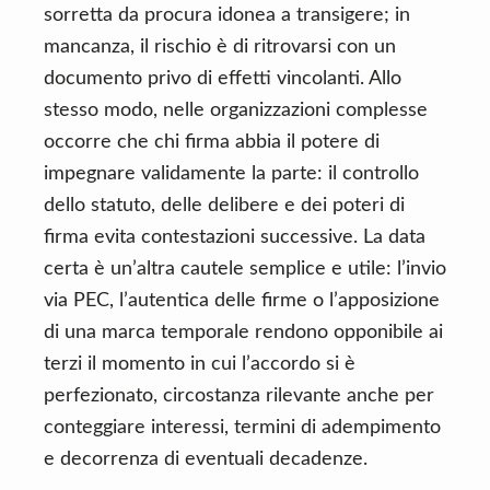
sorretta da procura idonea a transigere; in
mancanza, il rischio è di ritrovarsi con un
documento privo di effetti vincolanti. Allo
stesso modo, nelle organizzazioni complesse
occorre che chi firma abbia il potere di
impegnare validamente la parte: il controllo
dello statuto, delle delibere e dei poteri di
firma evita contestazioni successive. La data
certa è un’altra cautele semplice e utile: l’invio
via PEC, l’autentica delle firme o l’apposizione
di una marca temporale rendono opponibile ai
terzi il momento in cui l’accordo si è
perfezionato, circostanza rilevante anche per
conteggiare interessi, termini di adempimento
e decorrenza di eventuali decadenze.