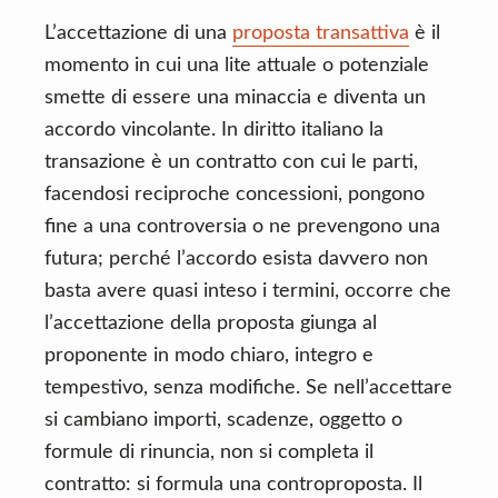
L’accettazione di una
proposta transattiva
è il
momento in cui una lite attuale o potenziale
smette di essere una minaccia e diventa un
accordo vincolante. In diritto italiano la
transazione è un contratto con cui le parti,
facendosi reciproche concessioni, pongono
fine a una controversia o ne prevengono una
futura; perché l’accordo esista davvero non
basta avere quasi inteso i termini, occorre che
l’accettazione della proposta giunga al
proponente in modo chiaro, integro e
tempestivo, senza modifiche. Se nell’accettare
si cambiano importi, scadenze, oggetto o
formule di rinuncia, non si completa il
contratto: si formula una controproposta. Il