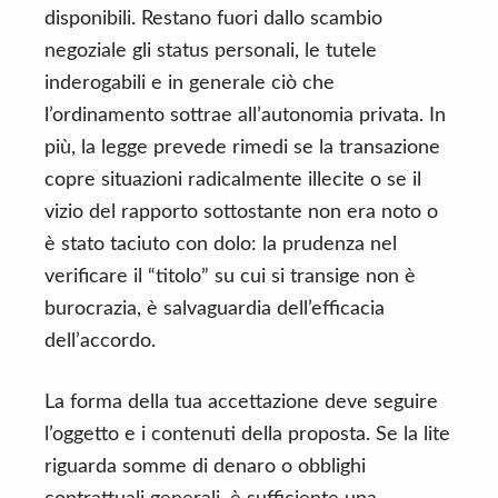
disponibili. Restano fuori dallo scambio
negoziale gli status personali, le tutele
inderogabili e in generale ciò che
l’ordinamento sottrae all’autonomia privata. In
più, la legge prevede rimedi se la transazione
copre situazioni radicalmente illecite o se il
vizio del rapporto sottostante non era noto o
è stato taciuto con dolo: la prudenza nel
verificare il “titolo” su cui si transige non è
burocrazia, è salvaguardia dell’efficacia
dell’accordo.
La forma della tua accettazione deve seguire
l’oggetto e i contenuti della proposta. Se la lite
riguarda somme di denaro o obblighi