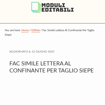
S
S
S
k
k
k
i
i
i
p
p
p
t
t
t
You are here:
Home
/
Diffide
/
Fac Simile Lettera Al Confinante Per Taglio
Siepe
o
o
o
m
p
f
a
r
o
AGGIORNATO IL
12 GIUGNO 2025
i
i
o
FAC SIMILE LETTERA AL
n
m
t
CONFINANTE PER TAGLIO SIEPE
c
a
e
o
r
r
n
y
t
s
e
i