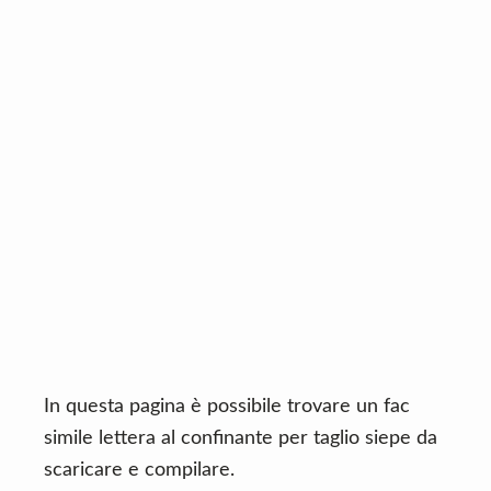
n
d
t
e
b
a
r
In questa pagina è possibile trovare un fac
simile lettera al confinante per taglio siepe da
scaricare e compilare.