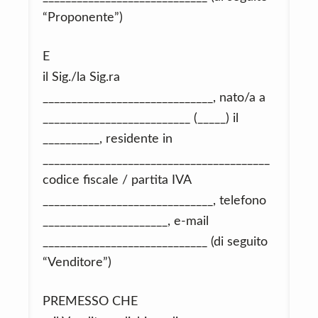
“Proponente”)
E
il Sig./la Sig.ra
______________________________, nato/a a
__________________________ (_____) il
__________, residente in
________________________________________
codice fiscale / partita IVA
______________________________, telefono
______________________, e-mail
_____________________________ (di seguito
“Venditore”)
PREMESSO CHE