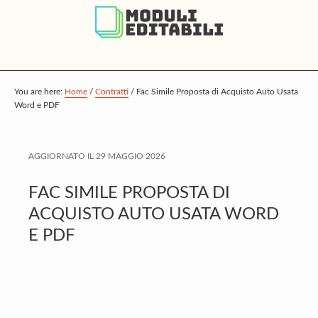
S
S
S
k
k
k
i
i
i
p
p
p
t
t
t
You are here:
Home
/
Contratti
/
Fac Simile Proposta di Acquisto Auto Usata
Word e PDF
o
o
o
m
p
f
a
r
o
AGGIORNATO IL
29 MAGGIO 2026
i
i
o
FAC SIMILE PROPOSTA DI
n
m
t
ACQUISTO AUTO USATA WORD
c
a
e
E PDF
o
r
r
n
y
t
s
e
i