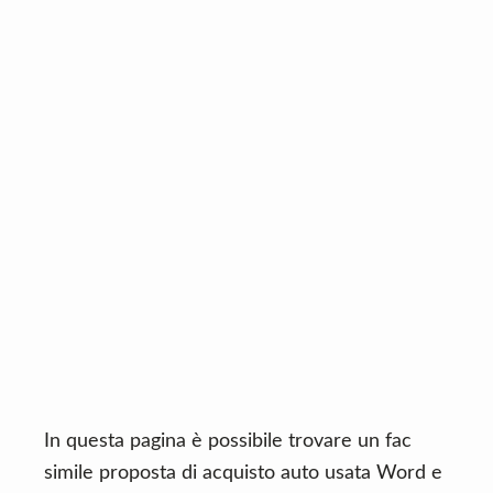
n
d
t
e
b
a
r
In questa pagina è possibile trovare un fac
simile proposta di acquisto auto usata Word e