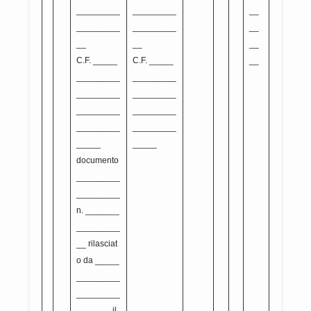
_________
_________
__
_________
_________
__
__
__
__
C.F. _____
C.F. _____
__
_________
_________
_________
_________
_________
_________
_________
_________
_____
_____
documento
_________
_________
n. _______
_________
__ rilasciat
o da _____
_________
_________
_______ il