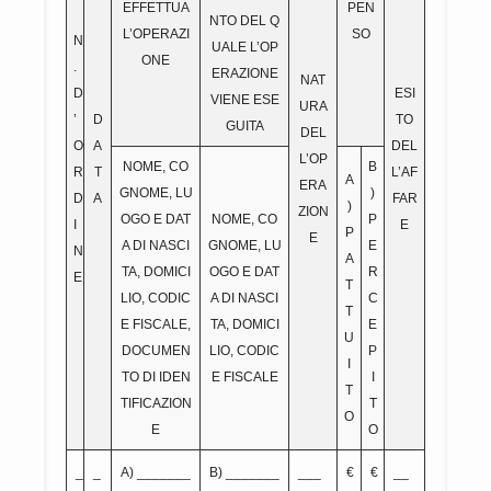
EFFETTUA
PEN
NTO DEL Q
L’OPERAZI
SO
N
UALE L’OP
ONE
.
ERAZIONE
NAT
D
ESI
VIENE ESE
URA
’
D
TO
GUITA
DEL
O
A
DEL
L’OP
NOME, CO
B
R
T
L’AF
A
ERA
GNOME, LU
)
D
A
FAR
)
ZION
OGO E DAT
NOME, CO
P
I
E
P
E
A DI NASCI
GNOME, LU
E
N
A
TA, DOMICI
OGO E DAT
R
E
T
LIO, CODIC
A DI NASCI
C
T
E FISCALE,
TA, DOMICI
E
U
DOCUMEN
LIO, CODIC
P
I
TO DI IDEN
E FISCALE
I
T
TIFICAZION
T
O
E
O
_
_
A) _______
B) _______
___
€
€
__