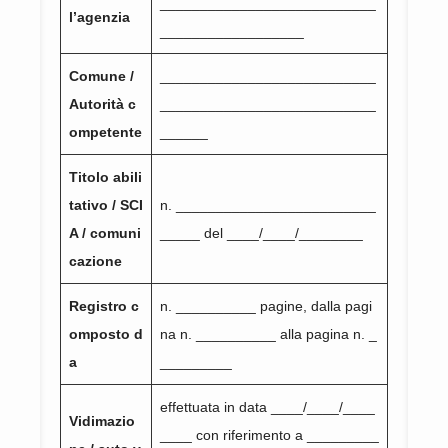
___________________________
l’agenzia
__________________
Comune /
___________________________
Autorità c
___________________________
ompetente
______
Titolo abili
tativo / SCI
n. _________________________
A / comuni
_____ del ____/____/________
cazione
Registro c
n. __________ pagine, dalla pagi
omposto d
na n. __________ alla pagina n. _
a
_________
effettuata in data ____/____/____
Vidimazio
____ con riferimento a _________