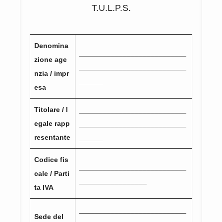
T.U.L.P.S.
Denomina
___________________________
zione age
___________________________
nzia / impr
______
esa
Titolare / l
___________________________
egale rapp
___________________________
resentante
______
Codice fis
___________________________
cale / Parti
_________________
ta IVA
___________________________
Sede del