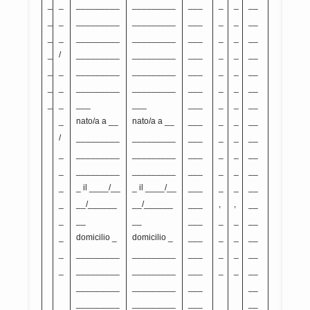
_
_
_________
_________
___
_
_
__
_
_
_________
_________
___
_
_
__
_
_
_________
_________
___
_
_
__
_
/
_________
_________
___
_
_
__
_
_
_________
_________
___
_
_
__
_
_
_________
_________
___
_
_
__
_
_
___
___
___
_
_
__
_
nato/a a __
nato/a a __
___
_
_
__
/
_________
_________
___
_
_
__
_
_________
_________
___
_
_
__
_
_________
_________
___
_
_
__
_
_ il ____/__
_ il ____/__
___
_
_
__
_
__/______
__/______
___
,
,
__
_
__
__
___
_
_
__
_
domicilio _
domicilio _
___
_
_
__
_
_________
_________
___
_
_
__
_
_________
_________
___
_
_
__
_________
_________
___
__
_________
_________
___
__