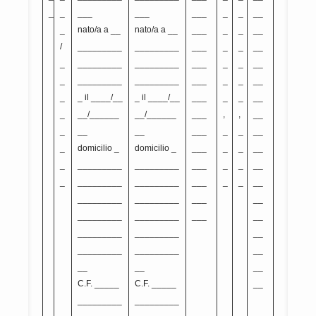
_
_
___
___
___
_
_
__
_
nato/a a __
nato/a a __
___
_
_
__
/
_________
_________
___
_
_
__
_
_________
_________
___
_
_
__
_
_________
_________
___
_
_
__
_
_ il ____/__
_ il ____/__
___
_
_
__
_
__/______
__/______
___
,
,
__
_
__
__
___
_
_
__
_
domicilio _
domicilio _
___
_
_
__
_
_________
_________
___
_
_
__
_
_________
_________
___
_
_
__
_________
_________
___
__
_________
_________
___
__
_________
_________
__
_________
_________
__
__
__
__
C.F. _____
C.F. _____
__
_________
_________