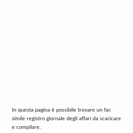
n
d
t
e
b
a
r
In questa pagina è possibile trovare un fac
simile registro giornale degli affari da scaricare
e compilare.