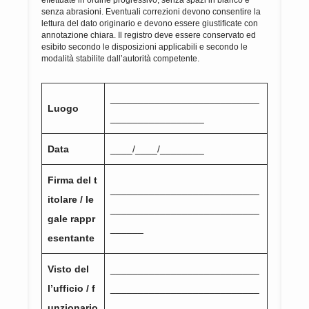
effettuate in ordine progressivo, senza spazi in bianco e
senza abrasioni. Eventuali correzioni devono consentire la
lettura del dato originario e devono essere giustificate con
annotazione chiara. Il registro deve essere conservato ed
esibito secondo le disposizioni applicabili e secondo le
modalità stabilite dall’autorità competente.
___________________________
Luogo
_________________
Data
____/____/________
Firma del t
___________________________
itolare / le
___________________________
gale rappr
______
esentante
Visto del
___________________________
l’ufficio / f
___________________________
unzionario
______