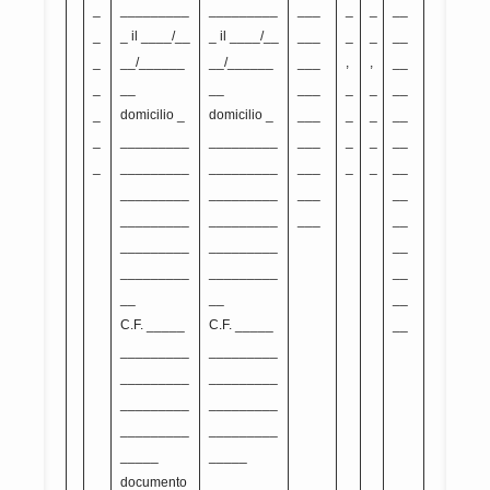
_
_________
_________
___
_
_
__
_
_ il ____/__
_ il ____/__
___
_
_
__
_
__/______
__/______
___
,
,
__
_
__
__
___
_
_
__
_
domicilio _
domicilio _
___
_
_
__
_
_________
_________
___
_
_
__
_
_________
_________
___
_
_
__
_________
_________
___
__
_________
_________
___
__
_________
_________
__
_________
_________
__
__
__
__
C.F. _____
C.F. _____
__
_________
_________
_________
_________
_________
_________
_________
_________
_____
_____
documento