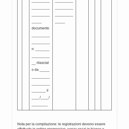
_________
_________
_________
_________
_________
_________
_____
_____
documento
_________
_________
n. _______
_________
__ rilasciat
o da _____
_________
_________
_______ il
____/____/
________
Nota per la compilazione: le registrazioni devono essere