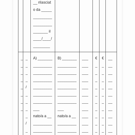
__ rilasciat
o da _____
_________
_________
_______ il
____/____/
________
_
_
A) _______
B) _______
___
€
€
__
_
_
_________
_________
___
_
_
__
_
_
_________
_________
___
_
_
__
_
_
_________
_________
___
_
_
__
_
/
_________
_________
___
_
_
__
_
_
_________
_________
___
_
_
__
_
_
_________
_________
___
_
_
__
_
_
___
___
___
_
_
__
_
nato/a a __
nato/a a __
___
_
_
__
/
_________
_________
___
_
_
__
_
_________
_________
___
_
_
__