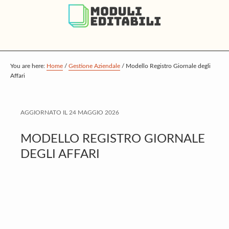
S
S
S
k
k
k
i
i
i
p
p
p
t
t
t
You are here:
Home
/
Gestione Aziendale
/
Modello Registro Giornale degli
Affari
o
o
o
m
p
f
a
r
o
AGGIORNATO IL
24 MAGGIO 2026
i
i
o
MODELLO REGISTRO GIORNALE
n
m
t
DEGLI AFFARI
c
a
e
o
r
r
n
y
t
s
e
i