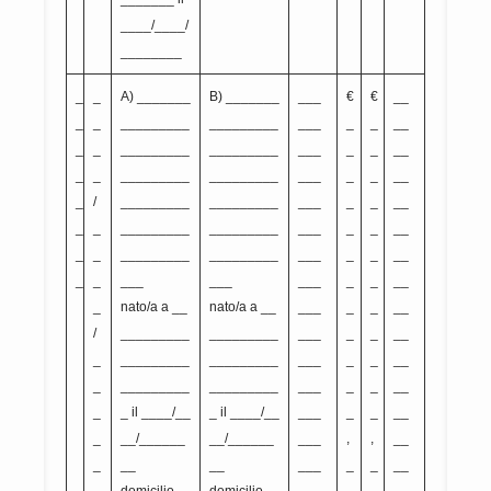
____/____/
________
_
_
A) _______
B) _______
___
€
€
__
_
_
_________
_________
___
_
_
__
_
_
_________
_________
___
_
_
__
_
_
_________
_________
___
_
_
__
_
/
_________
_________
___
_
_
__
_
_
_________
_________
___
_
_
__
_
_
_________
_________
___
_
_
__
_
_
___
___
___
_
_
__
_
nato/a a __
nato/a a __
___
_
_
__
/
_________
_________
___
_
_
__
_
_________
_________
___
_
_
__
_
_________
_________
___
_
_
__
_
_ il ____/__
_ il ____/__
___
_
_
__
_
__/______
__/______
___
,
,
__
_
__
__
___
_
_
__