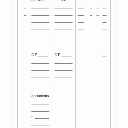
_
domicilio _
domicilio _
___
_
_
__
_
_________
_________
___
_
_
__
_
_________
_________
___
_
_
__
_________
_________
___
__
_________
_________
___
__
_________
_________
__
_________
_________
__
__
__
__
C.F. _____
C.F. _____
__
_________
_________
_________
_________
_________
_________
_________
_________
_____
_____
documento
_________
_________
n. _______
_________