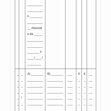
_________
_________
n. _______
_________
__ rilasciat
o da _____
_________
_________
_______ il
____/____/
________
_
_
A) _______
B) _______
___
€
€
__
_
_
_________
_________
___
_
_
__
_
_
_________
_________
___
_
_
__
_
_
_________
_________
___
_
_
__
_
/
_________
_________
___
_
_
__
_
_
_________
_________
___
_
_
__
_
_
_________
_________
___
_
_
__