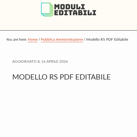
S
S
S
k
k
k
i
i
i
p
p
p
t
t
t
You are here:
Home
/
Pubblica Amministrazione
/
Modello RS PDF Editabile
o
o
o
m
p
f
AGGIORNATO IL
16 APRILE 2026
a
r
o
i
i
o
MODELLO RS PDF EDITABILE
n
m
t
c
a
e
o
r
r
n
y
t
s
e
i