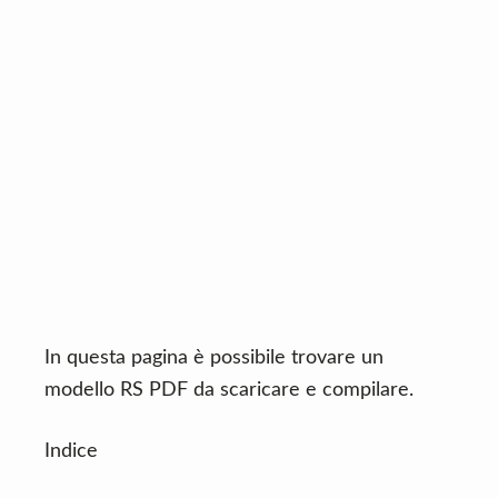
n
d
t
e
b
a
r
In questa pagina è possibile trovare un
modello RS PDF da scaricare e compilare.
Indice