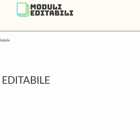
tabile
P
S
EDITABILE