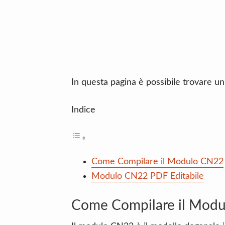
n
d
t
e
b
a
r
In questa pagina è possibile trovare 
Indice
Come Compilare il Modulo CN22
Modulo CN22 PDF Editabile
Come Compilare il Mod