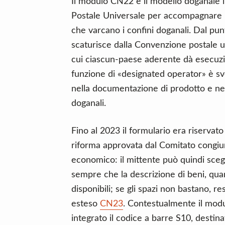
Il modulo CN22 è il modello doganale i
Postale Universale per accompagnare pi
che varcano i confini doganali. Dal punto
scaturisce dalla Convenzione postale u
cui ciascun-paese aderente dà esecuzio
funzione di «designated operator» è sv
nella documentazione di prodotto e nell
doganali.
Fino al 2023 il formulario era riservato
riforma approvata dal Comitato congiu
economico: il mittente può quindi sceg
sempre che la descrizione di beni, quan
disponibili; se gli spazi non bastano, re
esteso
CN23
. Contestualmente il modu
integrato il codice a barre S10, destina