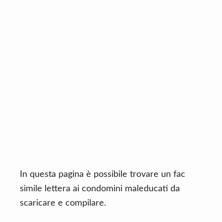
n
d
t
e
b
a
r
In questa pagina è possibile trovare un fac
simile lettera ai condomini maleducati da
scaricare e compilare.