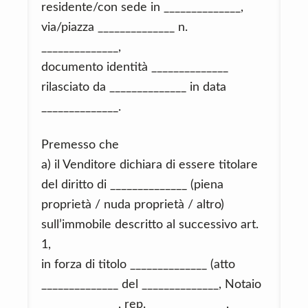
residente/con sede in ______________,
via/piazza ______________ n.
______________,
documento identità ______________
rilasciato da ______________ in data
______________.
Premesso che
a) il Venditore dichiara di essere titolare
del diritto di ______________ (piena
proprietà / nuda proprietà / altro)
sull’immobile descritto al successivo art.
1,
in forza di titolo ______________ (atto
______________ del ______________, Notaio
______________, rep. ______________,