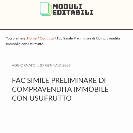
S
S
S
k
k
k
i
i
i
p
p
p
t
t
t
You are here:
Home
/
Contratti
/
Fac Simile Preliminare di Compravendita
Immobile con Usufrutto
o
o
o
m
p
f
a
r
o
AGGIORNATO IL
27 GENNAIO 2026
i
i
o
FAC SIMILE PRELIMINARE DI
n
m
t
COMPRAVENDITA IMMOBILE
c
a
e
CON USUFRUTTO
o
r
r
n
y
t
s
e
i