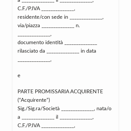
a ______________ il ______________,
C.F./P.IVA ______________,
residente/con sede in ______________,
via/piazza ______________ n.
______________,
documento identità ______________
rilasciato da ______________ in data
______________,
e
PARTE PROMISSARIA ACQUIRENTE
(“Acquirente”)
Sig./Sig.ra/Società ______________, nata/o
a ______________ il ______________,
C.F./P.IVA ______________,