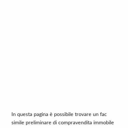
n
d
t
e
b
a
r
In questa pagina è possibile trovare un fac
simile preliminare di compravendita immobile