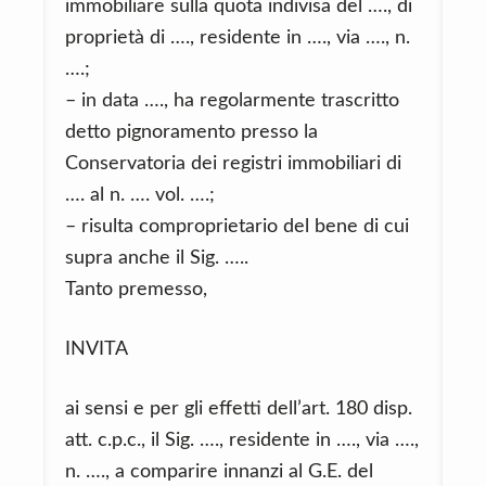
immobiliare sulla quota indivisa del …., di
proprietà di …., residente in …., via …., n.
….;
– in data …., ha regolarmente trascritto
detto pignoramento presso la
Conservatoria dei registri immobiliari di
…. al n. …. vol. ….;
– risulta comproprietario del bene di cui
supra anche il Sig. …..
Tanto premesso,
INVITA
ai sensi e per gli effetti dell’art. 180 disp.
att. c.p.c., il Sig. …., residente in …., via ….,
n. …., a comparire innanzi al G.E. del