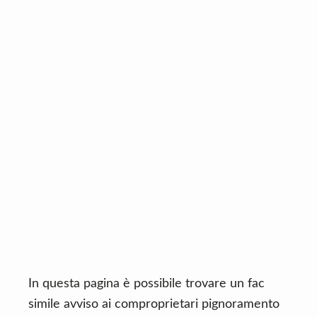
n
d
t
e
b
a
r
In questa pagina è possibile trovare un fac
simile avviso ai comproprietari pignoramento