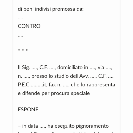
di beni indivisi promossa da:
….
CONTRO
….
* * *
Il Sig. …., C.F. …., domiciliato in …., via ….,
n. …., presso lo studio dell’Avv. …., C.F. ….
P.E.C……….it, fax n. …., che lo rappresenta
e difende per procura speciale
ESPONE
– in data …., ha eseguito pignoramento