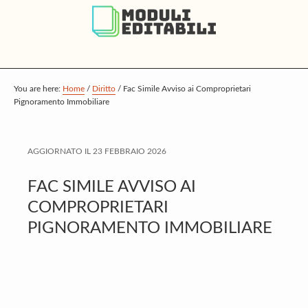
S
S
S
k
k
k
i
i
i
p
p
p
t
t
t
You are here:
Home
/
Diritto
/
Fac Simile Avviso ai Comproprietari
Pignoramento Immobiliare
o
o
o
m
p
f
a
r
o
AGGIORNATO IL
23 FEBBRAIO 2026
i
i
o
FAC SIMILE AVVISO AI
n
m
t
COMPROPRIETARI
c
a
e
PIGNORAMENTO IMMOBILIARE
o
r
r
n
y
t
s
e
i