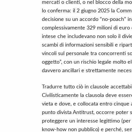
mercati o clienti, o nel blocco della m
lo conferma: il 2 giugno 2025 la Comm
decisione su un accordo “no-poach” in 
complessivamente 329 milioni di euro 
intese che includevano non solo il divi
scambi di informazioni sensibili e ripart
vincoli sul personale tra concorrenti so
oggetto”, con un rischio legale molto e
davvero ancillari e strettamente neces
Tradurre tutto ciò in clausole accettabil
Civilisticamente la clausola deve essere
vieta e dove, e collocata entro cinque
punto divista Antitrust, occorre poter 
proteggere un interesse legittimo (per
know-how non pubblico) e perché, senz