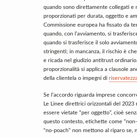
quando sono direttamente collegati e n
proporzionati per durata, oggetto e amb
Commissione europea ha fissato da tem
quando, con l’avviamento, si trasferis
quando si trasferisce il solo avviament
stringenti; in mancanza, il rischio è ch
e ricada nel giudizio antitrust ordinario
proporzionalità si applica a clausole anc
della clientela o impegni di
riservatezz
Se l’accordo riguarda imprese concorrent
Le Linee direttrici orizzontali del 202
essere vietate “per oggetto”, cioè senza
questo contesto, etichette come “non-c
“no-poach” non mettono al riparo se, ne