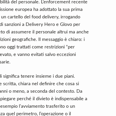
obilità del personale. L’enforcement recente
issione europea ha adottato la sua prima
un cartello del food delivery, irrogando
di sanzioni a Delivery Hero e Glovo per
eto di assumere il personale altrui ma anche
izioni geografiche. Il messaggio è chiaro: i
no oggi trattati come restrizioni “per
levato, e vanno evitati salvo eccezioni
sarie.
i significa tenere insieme i due piani.
 scritta, chiara nel definire che cosa si
 anni o meno, a seconda del contesto. Da
spiegare perché il divieto è indispensabile a
 esempio l’avviamento trasferito o un
a quel perimetro, l’operazione o il