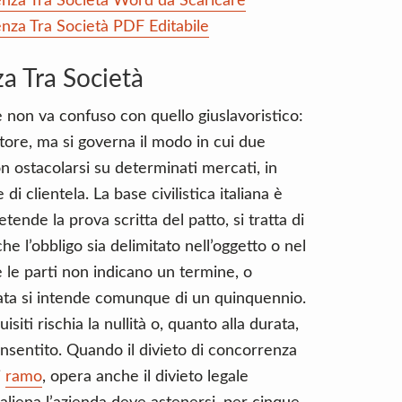
nza Tra Società Word da Scaricare
nza Tra Società PDF Editabile
a Tra Società
e non va confuso con quello giuslavoristico:
atore, ma si governa il modo in cui due
 ostacolarsi su determinati mercati, in
i clientela. La base civilistica italiana è
etende la prova scritta del patto, si tratta di
 l’obbligo sia delimitato nell’oggetto o nel
e le parti non indicano un termine, o
ata si intende comunque di un quinquennio.
siti rischia la nullità o, quanto alla durata,
onsentito. Quando il divieto di concorrenza
i
ramo
, opera anche il divieto legale