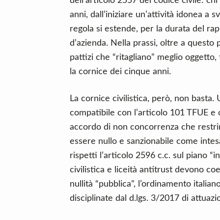
dell’articolo 2557 del codice civile: ch
anni, dall’iniziare un’attività idonea a s
regola si estende, per la durata del rapp
d’azienda. Nella prassi, oltre a questo p
pattizi che “ritagliano” meglio oggetto,
la cornice dei cinque anni.
La cornice civilistica, però, non basta
compatibile con l’articolo 101 TFUE e 
accordo di non concorrenza che restri
essere nullo e sanzionabile come intesa
rispetti l’articolo 2596 c.c. sul piano “i
civilistica e liceità antitrust devono coe
nullità “pubblica”, l’ordinamento italia
disciplinate dal d.lgs. 3/2017 di attua