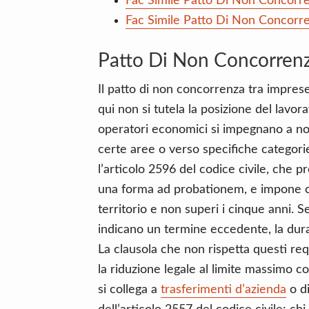
Fac Simile Patto Di Non Concorre
Fac Simile Patto Di Non Concorre
Patto Di Non Concorrenz
Il patto di non concorrenza tra impres
qui non si tutela la posizione del lavor
operatori economici si impegnano a non
certe aree o verso specifiche categorie d
l’articolo 2596 del codice civile, che pr
una forma ad probationem, e impone che
territorio e non superi i cinque anni. S
indicano un termine eccedente, la dur
La clausola che non rispetta questi requi
la riduzione legale al limite massimo c
si collega a
trasferimenti d’azienda
o d