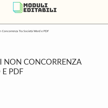
on Concorrenza Tra Società Word e PDF
P
S
 DI NON CONCORRENZA
 E PDF