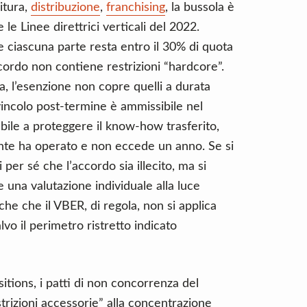
itura,
distribuzione
,
franchising
, la bussola è
e Linee direttrici verticali del 2022.
e ciascuna parte resta entro il 30% di quota
cordo non contiene restrizioni “hardcore”.
a, l’esenzione non copre quelli a durata
vincolo post-termine è ammissibile nel
bile a proteggere il know-how trasferito,
irente ha operato e non eccede un anno. Se si
 per sé che l’accordo sia illecito, ma si
 una valutazione individuale alla luce
che che il VBER, di regola, non si applica
alvo il perimetro ristretto indicato
tions, i patti di non concorrenza del
trizioni accessorie” alla concentrazione