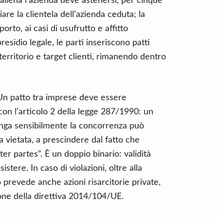
i aliena l’azienda deve astenersi, per cinque
viare la clientela dell’azienda ceduta; la
orto, ai casi di usufrutto e affitto
residio legale, le parti inseriscono patti
 territorio e target clienti, rimanendo dentro
. Un patto tra imprese deve essere
con l’articolo 2 della legge 287/1990: un
nga sensibilmente la concorrenza può
 vietata, a prescindere dal fatto che
nter partes”. È un doppio binario: validità
sistere. In caso di violazioni, oltre alla
no prevede anche azioni risarcitorie private,
zione della direttiva 2014/104/UE.