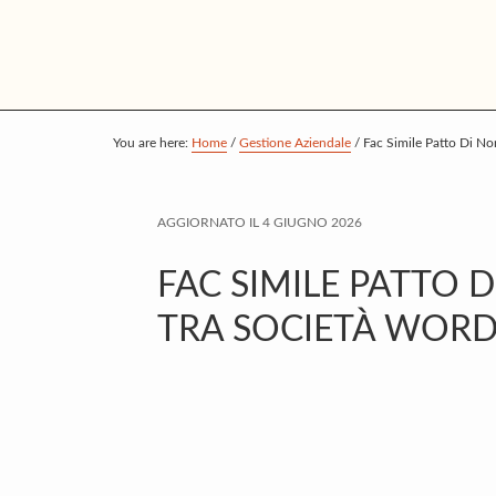
S
S
S
k
k
k
i
i
i
p
p
p
t
t
t
You are here:
Home
/
Gestione Aziendale
/
Fac Simile Patto Di N
o
o
o
m
p
f
AGGIORNATO IL
4 GIUGNO 2026
a
r
o
i
i
o
FAC SIMILE PATTO
n
m
t
TRA SOCIETÀ WORD
c
a
e
o
r
r
n
y
t
s
e
i