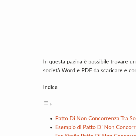
n
d
t
e
b
a
r
In questa pagina è possibile trovare un
società Word e PDF da scaricare e co
Indice
Patto Di Non Concorrenza Tra So
Esempio di Patto Di Non Concorr