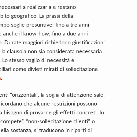
ecessari a realizzarla e restano
ito geografico. La prassi della
po soglie presuntive: fino a tre anni
ce anche il know-how; fino a due anni
o. Durate maggiori richiedono giustificazioni
e la clausola non sia considerata necessaria
. Lo stesso vaglio di necessità e
illari come divieti mirati di sollecitazione
a
.
i “orizzontali”, la soglia di attenzione sale.
3 ricordano che alcune restrizioni possono
 bisogno di provarne gli effetti concreti. In
ompete”, “non-sollecitazione clienti” o
lla sostanza, si traducono in riparti di